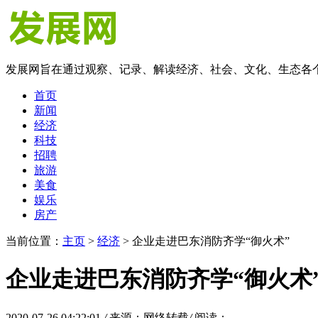
发展网旨在通过观察、记录、解读经济、社会、文化、生态各
首页
新闻
经济
科技
招聘
旅游
美食
娱乐
房产
当前位置：
主页
>
经济
> 企业走进巴东消防齐学“御火术”
企业走进巴东消防齐学“御火术
2020-07-26 04:22:01
/
来源：网络转载
/
阅读：