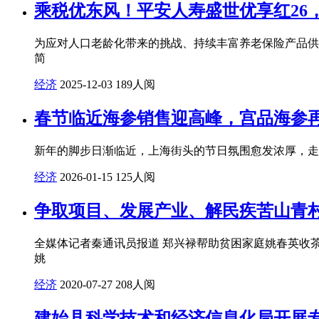
乘税优东风！平安人寿盛世优享红26
为应对人口老龄化带来的挑战、持续丰富养老保险产品供给、
简
经济
2025-12-03
189人阅
春节临近海参销售迎高峰，宫品海参
新年的脚步日渐临近，上海街头的节日氛围愈发浓厚，走
经济
2026-01-15
125人阅
争取项目、发展产业、解民疾苦山青村
全媒体记者秦通讯员报道 郑兴禄帮助贫困家庭姚春英收茶
姚
经济
2020-07-27
208人阅
建始县科学技术和经济信息化局开展