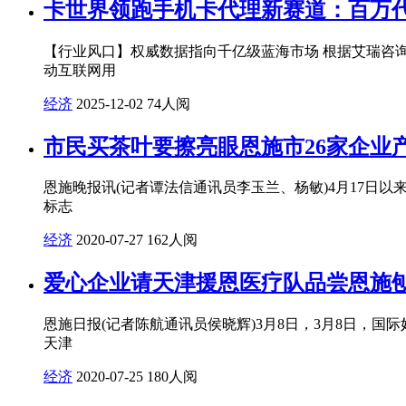
卡世界领跑手机卡代理新赛道：百万代
【行业风口】权威数据指向千亿级蓝海市场 根据艾瑞咨询《2
动互联网用
经济
2025-12-02
74人阅
市民买茶叶要擦亮眼恩施市26家企业产
恩施晚报讯(记者谭法信通讯员李玉兰、杨敏)4月17日
标志
经济
2020-07-27
162人阅
爱心企业请天津援恩医疗队品尝恩施
恩施日报(记者陈航通讯员侯晓辉)3月8日，3月8日，
天津
经济
2020-07-25
180人阅