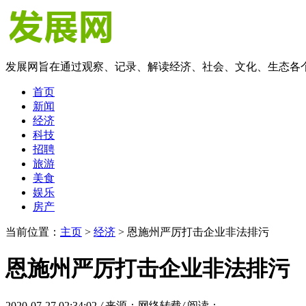
发展网旨在通过观察、记录、解读经济、社会、文化、生态各
首页
新闻
经济
科技
招聘
旅游
美食
娱乐
房产
当前位置：
主页
>
经济
> 恩施州严厉打击企业非法排污
恩施州严厉打击企业非法排污
2020-07-27 02:34:02
/
来源：网络转载
/
阅读：