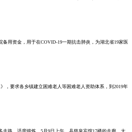
备用资金，用于在COVID-19一期抗击肺炎，为湖北省19家医
》，要求各乡镇建立困难老人等困难老人资助体系，到2019年
走路，适度锻炼。5月9日上午，县慈泉宾馆17楼的走廊、大