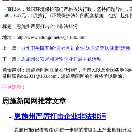
一直以来，我国环境保护部门严格依法行政，坚持问题导向，高
549，645元；1项执行《环境保护法》的配套措施，包括1起
标题：恩施州严厉打击企业非法排污
地址：http://www.edungo.net/esjj/1830.html
上一篇：
业州卫生院开展“进社区进企业 送医送药送健康”活动
下一篇：
恩施州公安局和运输企业开展主题活动
免责声明：恩施新闻网立足在“恩施”，为市民以及全国各地
及时联系btr2031@163.com，恩施新闻网的作者将予以删除。
心灵鸡汤：
恩施新闻网推荐文章
恩施州严厉打击企业非法排污
恩施日报(记者曾伟)为进一步规范省级以上产业集群(开