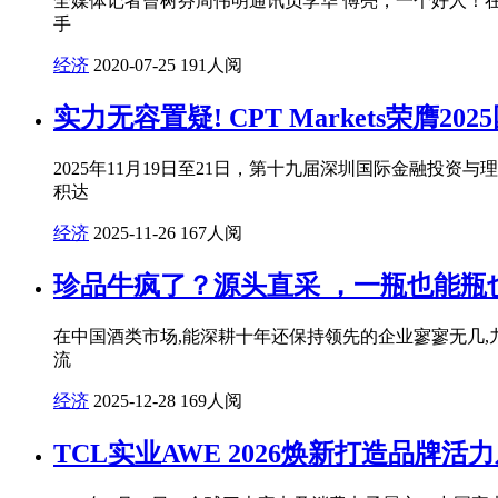
全媒体记者曾树芬周伟明通讯员李华 傅亮，一个好人！
手
经济
2020-07-25
191人阅
实力无容置疑! CPT Markets荣膺
2025年11月19日至21日，第十九届深圳国际金融
积达
经济
2025-11-26
167人阅
珍品牛疯了？源头直采 ，一瓶也能瓶
在中国酒类市场,能深耕十年还保持领先的企业寥寥无几,
流
经济
2025-12-28
169人阅
TCL实业AWE 2026焕新打造品牌活