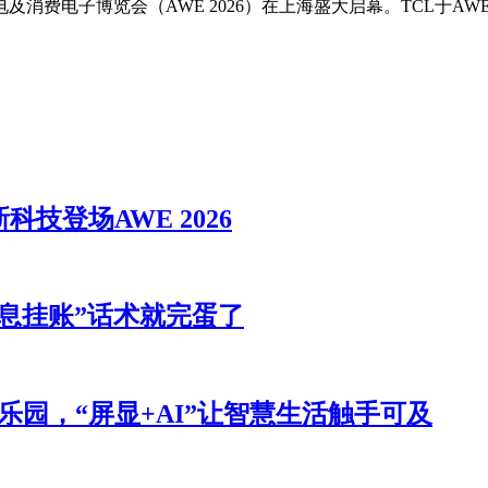
费电子博览会（AWE 2026）在上海盛大启幕。TCL于AWE现场打造以
技登场AWE 2026
息挂账”话术就完蛋了
力乐园，“屏显+AI”让智慧生活触手可及