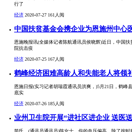
行了
经济
2020-07-27
161人阅
中国扶贫基金会携企业为恩施州中心
恩施晚报讯(全媒体记者陈航通讯员侯晓辉)近日，中国扶贫
院抗击疫
经济
2020-07-25
167人阅
鹤峰经济困难高龄人和失能老人将领
恩施日报(实习记者胡瑞霞通讯员洪爽，)5月21日，鹤
底实
经济
2020-07-26
185人阅
业州卫生院开展“进社区进企业 送医
简氏。(通讯员通讯员)陈女士，你的血压偏高。除了按时