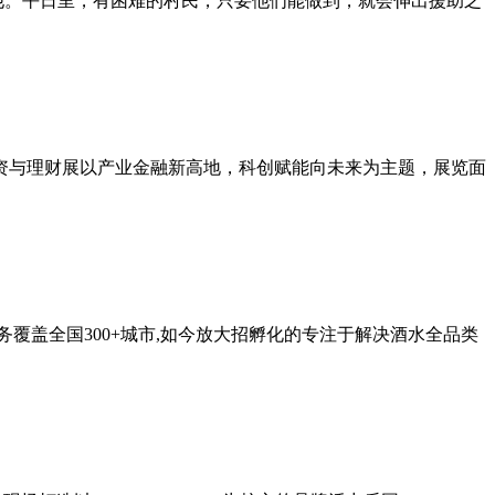
他。平日里，有困难的村民，只要他们能做到，就会伸出援助之
融投资与理财展以产业金融新高地，科创赋能向未来为主题，展览面
覆盖全国300+城市,如今放大招孵化的专注于解决酒水全品类