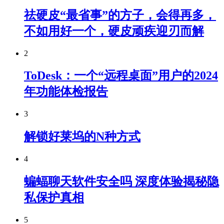
祛硬皮“最省事”的方子，会得再多，
不如用好一个，硬皮顽疾迎刃而解
2
ToDesk：一个“远程桌面”用户的2024
年功能体检报告
3
解锁好莱坞的N种方式
4
蝙蝠聊天软件安全吗 深度体验揭秘隐
私保护真相
5