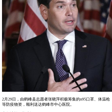
2月29日，由鹤峰县志愿者张晓萍积极筹集的n95口罩、体温枪
等防疫物资，顺利送达鹤峰市中心医院。