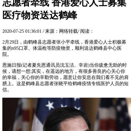
志愿者牵线 香港爱心人士募集
医疗物资送达鹤峰
2020-07-25 01:36:01
/
来源：网络转载
/
阅读：
2月29日，由鹤峰县志愿者张小平牵线，香港爱心人士积极募
集的n95口罩、体温枪等防疫物资，顺利送达鹤峰县中心医
院。
恩施日报(记者夏先恩通讯员沈玉洁、辛岩)当你疲惫无助的时
候，请想一想:其实，在遥远的地方，有很多善良的心关心你
的幸福，关心你的辛勤劳动，愿意让你安息在我们看不见的肩
膀上。这是鹤峰县志愿者张晓平给鹤峰疫情专线医护人员的短
信。