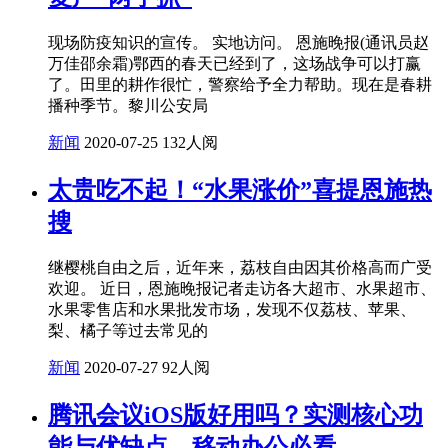
现场防疫知识的宣传。 实地访问。 恩施晚报(通讯员赵
万佳邵余霜)鄂西的春天已经到了，这场战争可以打赢
了。田里的耕作很忙，警察给予全力帮助。现在是春耕
播种季节。黎川公安局
新闻
2020-07-25
132人阅
太贵吃不起！“水果涨价”喜提恩施热
搜
继樱桃自由之后，近年来，荔枝自由因其价格高而广受
欢迎。 近日，恩施晚报记者走访各大超市、水果超市、
水果零售店和水果批发市场，发现不仅荔枝、苹果、
梨、橘子等过去常见的
新闻
2020-07-27
92人阅
腾讯会议iOS版好用吗？实测核心功
能与优缺点，移动办公必看