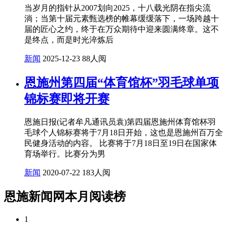
当岁月的指针从2007划向2025，十八载光阴在指尖流
淌；当第十届元素甄选榜的帷幕缓缓落下，一场跨越十
届的匠心之约，终于在万众期待中迎来圆满终章。这不
是终点，而是时光淬炼后
新闻
2025-12-23
88人阅
恩施州第四届“体育馆杯”羽毛球单项
锦标赛即将开赛
恩施日报(记者牟凡通讯员袁)第四届恩施州体育馆杯羽
毛球个人锦标赛将于7月18日开始，这也是恩施州百万全
民健身活动的内容。 比赛将于7月18日至19日在国家体
育场举行。比赛分为男
新闻
2020-07-22
183人阅
恩施新闻网本月阅读榜
1