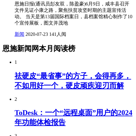
恩施日报(通讯员彭友双，陈盈豪)6月9日，咸丰县召开
文件见证小康之路，聚焦扶贫攻坚时期的主题宣传活
动。 当天是第13届国际档案日，县档案馆精心制作了10
个宣传展板，图文并茂地
新闻
2020-07-23
141人阅
恩施新闻网本月阅读榜
1
祛硬皮“最省事”的方子，会得再多，
不如用好一个，硬皮顽疾迎刃而解
2
ToDesk：一个“远程桌面”用户的2024
年功能体检报告
3