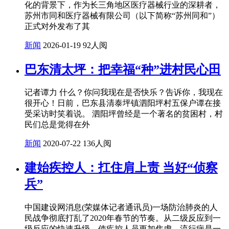
化的背景下，作为长三角地区医疗器械行业的深耕者，
苏州市同和医疗器械有限公司（以下简称“苏州同和”）
正式对外发布了其
新闻
2026-01-19
92人阅
巴东清太坪：把幸福“种”进村民心田
记者谭力 什么？你问我现在是否快乐？告诉你，我现在
很开心！日前，巴东县清泰坪镇泗阳坪村五保户谭在接
受采访时笑着说。 泗阳坪曾经是一个著名的贫困村，村
民们总是觉得在外
新闻
2020-07-22
136人阅
建始疾控人：扛住肩上责 当好“侦察
兵”
中国建设网消息(荣媒体记者通讯员)一场防治肺炎的人
民战争彻底打乱了2020年春节的节奏。从二级反应到一
级反应的快速升级，使疾控人员更加焦虑。流行病是一