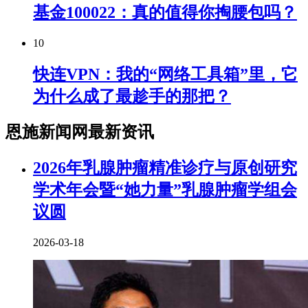
基金100022：真的值得你掏腰包吗？
10
快连VPN：我的“网络工具箱”里，它
为什么成了最趁手的那把？
恩施新闻网最新资讯
2026年乳腺肿瘤精准诊疗与原创研究
学术年会暨“她力量”乳腺肿瘤学组会
议圆
2026-03-18