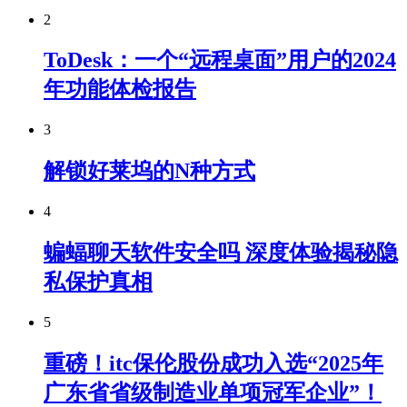
2
ToDesk：一个“远程桌面”用户的2024
年功能体检报告
3
解锁好莱坞的N种方式
4
蝙蝠聊天软件安全吗 深度体验揭秘隐
私保护真相
5
重磅！itc保伦股份成功入选“2025年
广东省省级制造业单项冠军企业”！