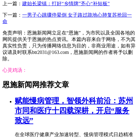
上一篇：
建始长梁镇：打好“乡情牌”齐心“补短板”
下一篇：
一男子心跳骤停晕倒 女子路过跪地心肺复苏抢回一
命
免责声明：恩施新闻网立足在“恩施”，为市民以及全国各地的
网民提供关于恩施的热点资讯。本篇内容来自于网络，不为其
真实性负责，只为传播网络信息为目的，非商业用途，如有异
议请及时联系btr2031@163.com，恩施新闻网的作者将予以删
除。
心灵鸡汤：
恩施新闻网推荐文章
赋能慢病管理，智领外科前沿：苏州
市同和医疗十四载深耕，开启“服务
致远”
在全球医疗健康产业加速转型、慢病管理模式日趋精准