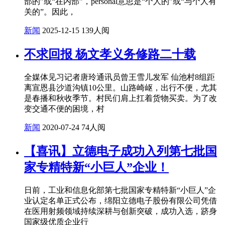
部的”或“在内部”，personal意思是“个人的”或“与个人有
关的”。因此，
新闻
2025-12-15
139人阅
不求回报 杨文孝义务修路二十载
全媒体见习记者唐玲通讯员曾王雪儿发军 仙池村8组距
离宣恩县沙道沟镇10公里。山路崎岖，出行不便，尤其
是春播和秋收季节。村民们肩上扛着货物买卖。为了改
变交通不便的困境，村
新闻
2020-07-24
74人阅
【喜讯】立德电子成功入列第七批国
家专精特新“小巨人”企业！
日前，工业和信息化部第七批国家专精特新“小巨人”企
业认定名单正式公布，绵阳立德电子股份有限公司凭借
在医用射频领域持续深耕与创新突破，成功入选，跻身
国家级优质企业行