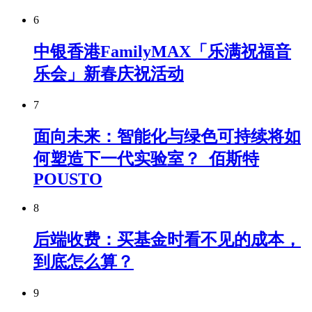
6
中银香港FamilyMAX「乐满祝福音
乐会」新春庆祝活动
7
面向未来：智能化与绿色可持续将如
何塑造下一代实验室？_佰斯特
POUSTO
8
后端收费：买基金时看不见的成本，
到底怎么算？
9