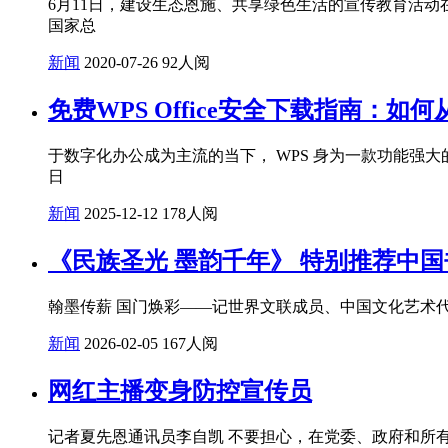
6月11日，建设生态恩施、共享绿色生活的宣传教育活动
国家总
新闻
2020-07-26
92人阅
免费WPS Office安全下载指南：
于数字化办公成为主流的当下， WPS 身为一款功能强
日
新闻
2025-12-12
178人阅
《民族圣光 墨韵千年》 特别推荐中
翰墨传薪 国门焕彩——记世界文联成员、中国文化艺术
新闻
2026-02-05
167人阅
网红主播变身防控宣传员
记者夏先恩通讯员李自凯 不要担心，在党委、政府和所