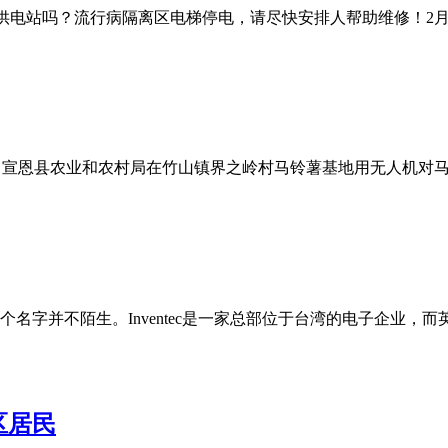
供电站吗？流行病隔离区电梯停电，请尽快安排人帮助维修！2月2
日，宣恩县农业和农村局在竹山镇界之岭村马铃薯基地用无人机对
和英伟达这两个名字并不陌生。Inventec是一家总部位于台湾的电
区居民