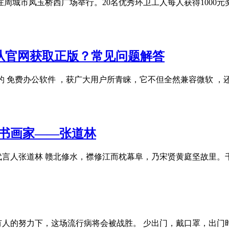
在周城市凤玉桥西广场举行。20名优秀环卫工人每人获得1000元
如何从官网获取正版？常见问题解答
大的 免费办公软件 ，获广大用户所青睐，它不但全然兼容微软 
国书画家——张道林
代言人张道林 赣北修水，襟修江而枕幕阜，乃宋贤黄庭坚故里
有人的努力下，这场流行病将会被战胜。 少出门，戴口罩，出门