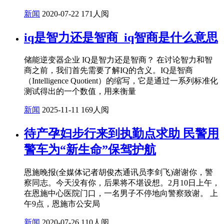
新闻
2020-07-22
171人阅
iq是智力还是智商_iq智商是什么意思
储能逆变器企业 IQ是智力还是智商？ 在讨论智力和智
商之前，我们首先需要了解IQ的含义。IQ是智商
（Intelligence Quotient）的缩写，它是通过一系列标准化
测试得出的一个数值，用来衡量
新闻
2025-11-11
169人阅
待产孕妇步行来到执勤点求助 民警用
警车为“新生命”保驾护航
恩施晚报(全媒体记者胡俊杰通讯员李剑飞)谢谢你，警
察同志。今天没有你，后果将不堪设想。2月10日上午，
在恩施中心医院门口，一名男子不停地向警察致谢。 上
午9点，恩施市公安局
新闻
2020-07-26
110人阅