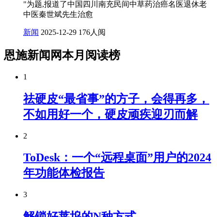
"为题,报道了中国四川南充民间中草药治癌名医退休老
中医秦世斌先生治愈
新闻
2025-12-29
176人阅
恩施新闻网本月阅读榜
1
祛硬皮“最省事”的方子，会得再多，
不如用好一个，硬皮顽疾迎刃而解
2
ToDesk：一个“远程桌面”用户的2024
年功能体检报告
3
解锁好莱坞的N种方式