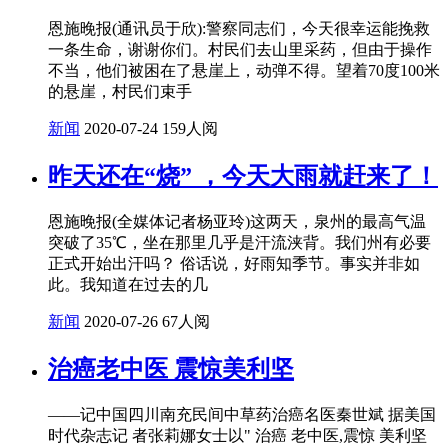
恩施晚报(通讯员于欣):警察同志们，今天很幸运能挽救
一条生命，谢谢你们。村民们去山里采药，但由于操作
不当，他们被困在了悬崖上，动弹不得。望着70度100米
的悬崖，村民们束手
新闻
2020-07-24
159人阅
昨天还在“烧” ，今天大雨就赶来了！
恩施晚报(全媒体记者杨亚玲)这两天，泉州的最高气温
突破了35℃，坐在那里几乎是汗流浃背。我们州有必要
正式开始出汗吗？ 俗话说，好雨知季节。事实并非如
此。我知道在过去的几
新闻
2020-07-26
67人阅
治癌老中医 震惊美利坚
——记中国四川南充民间中草药治癌名医秦世斌 据美国
时代杂志记 者张莉娜女士以" 治癌 老中医,震惊 美利坚