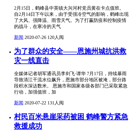
2月15日，鹤峰县中英镇大兴河村党员黄在卡点值班。
自2月14日下午以来，由于受强冷空气的影响，鹤峰出现
了大风、强降温、雨雪天气。为了打赢防疫和控制疫情
的战斗，在寒冷的天气
新闻
2020-07-26
120人阅
为了群众的安全——恩施州城抗洪救
灾一线直击
全媒体记者胡军通讯员李剑飞·谭华 7月17日，持续暴雨
导致清江干流水位飙升，恩施市部分地区被淹，部分路
段积水深达数米。 恩施市和国家各级各部门已采取紧急
行动，加强值班，加
新闻
2020-07-22
131人阅
村民百米悬崖采药被困 鹤峰警方紧急
救援成功