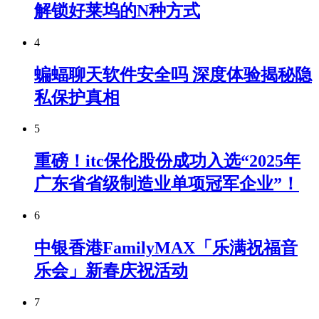
解锁好莱坞的N种方式
4
蝙蝠聊天软件安全吗 深度体验揭秘隐
私保护真相
5
重磅！itc保伦股份成功入选“2025年
广东省省级制造业单项冠军企业”！
6
中银香港FamilyMAX「乐满祝福音
乐会」新春庆祝活动
7