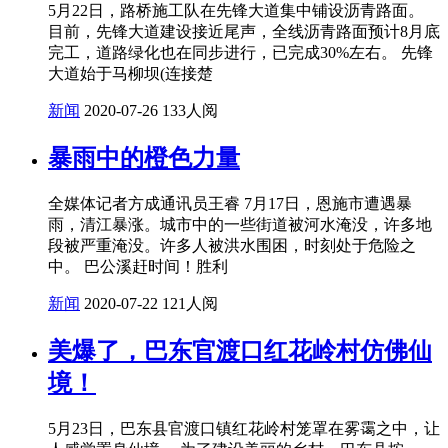
5月22日，路桥施工队在先锋大道集中铺设沥青路面。
目前，先锋大道建设接近尾声，全线沥青路面预计8月底
完工，道路绿化也在同步进行，已完成30%左右。 先锋
大道始于马柳坝(连接楚
新闻
2020-07-26
133人阅
暴雨中的橙色力量
全媒体记者方成通讯员王睿 7月17日，恩施市遭遇暴
雨，清江暴涨。城市中的一些街道被河水淹没，许多地
段被严重淹没。许多人被洪水围困，时刻处于危险之
中。 巴公溪赶时间！胜利
新闻
2020-07-22
121人阅
美爆了，巴东官渡口红花岭村仿佛仙
境！
5月23日，巴东县官渡口镇红花岭村笼罩在雾霭之中，让