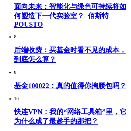
面向未来：智能化与绿色可持续将如
何塑造下一代实验室？_佰斯特
POUSTO
8
后端收费：买基金时看不见的成本，
到底怎么算？
9
基金100022：真的值得你掏腰包吗？
10
快连VPN：我的“网络工具箱”里，它
为什么成了最趁手的那把？