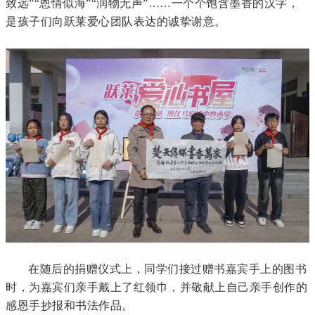
致远”“恩情似海”“润物无声”……一个个饱含墨香的汉字，
是孩子们向跃莱爱心团队表达的诚挚谢意。
在随后的捐赠仪式上，同学们接过赠书嘉宾手上的图书
时，为嘉宾们亲手戴上了红领巾，并敬献上自己亲手创作的
感恩手抄报和书法作品。