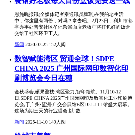
餐馆好老板每天百份盒饭免费送一线
恩施晚报讯(全媒体记者秦通讯员瞿琪)在我的老生活
中，你这里有两份，对吗？拿去吧。2月23日，利川市都
亭办事处普安社区牟记杂酱面店老板牟将打包好的饭盒
交给了社区环卫工人。
新闻
2020-07-25
152人阅
数智赋能湾区 贸通全球！SDPE
CHINA 2025 广州国际网印数智化印
刷博览会今日在穗
金秋盛会,硕果盈枝;湾区聚力,智印领航。11月10-12
日,SDPE CHINA 2025广州国际网印及数智化工业印刷博
览会,于广州·琶洲·广交会展馆B区10.1-11.1馆盛大启幕。
这场为期三天的行业盛会,以“数
新闻
2025-11-10
149人阅