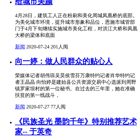
给城市美颜
4月28日，建筑工人正在粉刷和美化周城凤凰桥的底部。
为美化城市环境，提升城市形象和品位，恩施市城管部
门于4月下旬继续实施城市美化工程，对洪江大桥和凤凰
大桥的梁体和底面
新闻
2020-07-24
201人阅
向一婷：做人民群众的贴心人
荣媒体记者胡伟琼吴昊侯雪芬万康特约记者肖华特约记
者王晶晶 向怡婷是建始县公共资源交易中心选派到周野
镇罗家坝村的第一位秘书。在过去的三年里，她在准确
扶贫的第一线战斗，
新闻
2020-07-27
77人阅
《民族圣光 墨韵千年》特别推荐艺术
家-- 于英奇