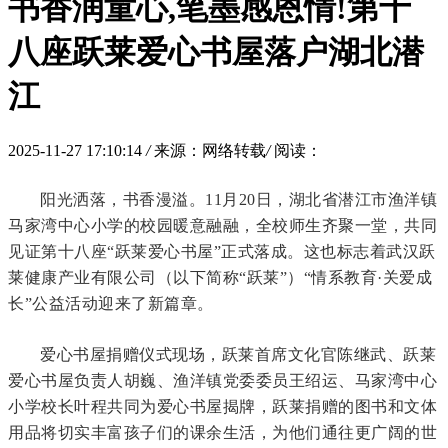
书香润童心,笔墨感恩情!第十
八座跃莱爱心书屋落户湖北潜
江
2025-11-27 17:10:14
/
来源：网络转载
/
阅读：
阳光洒落，书香漫溢。11月20日，湖北省潜江市渔洋镇
马家湾中心小学的校园暖意融融，全校师生齐聚一堂，共同
见证第十八座“跃莱爱心书屋”正式落成。这也标志着武汉跃
莱健康产业有限公司（以下简称“跃莱”）“情系教育·关爱成
长”公益活动迎来了新篇章。
爱心书屋捐赠仪式现场，跃莱首席文化官陈继武、跃莱
爱心书屋负责人胡巍、渔洋镇党委委员王绍运、马家湾中心
小学校长叶程共同为爱心书屋揭牌，跃莱捐赠的图书和文体
用品将切实丰富孩子们的课余生活，为他们通往更广阔的世