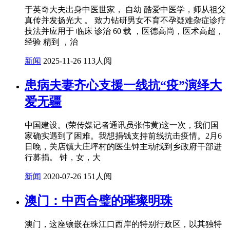
于英奇大夫出身中医世家， 自幼 酷爱中医学，师从祖父
真传并发扬光大 。 致力钻研男女不育不孕疑难杂症诊疗
技法并应用于 临床 诊治 60 载 ，医德高尚，医术高超，
经验 精到 ，治
新闻
2025-11-26
113人阅
患病夫妻齐心支援一线抗“疫”演绎大
爱无疆
中国建设。(荣传媒记者通讯员张伟黄)这一次，我们国
家确实遇到了困难。我想捐钱支持前线抗击疫情。2月6
日晚，关店镇大庄坪村的医生钟主动找到乡政府干部进
行募捐。 钟，女，大
新闻
2020-07-26
151人阅
澳门：中西合璧的璀璨明珠
澳门，这座镶嵌在珠江口西岸的特别行政区，以其独特