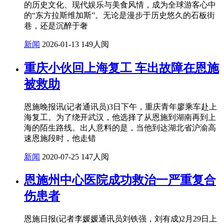
的历史文化、现代娱乐与美食风情，成为全球游客心中
的“东方拉斯维加斯”。无论是漫步于历史悠久的石板街
巷，还是沉醉于奢
新闻
2026-01-13
149人阅
重庆小伙回上海复工 车出故障在恩施
被救助
恩施晚报讯(记者通讯员)3日下午，重庆青年廖乘车赴上
海复工。为了绕开武汉，他选择了从恩施到湖南再到上
海的陌生路线。出人意料的是，当他到达湖北省沪渝高
速恩施段时，他走错
新闻
2020-07-25
147人阅
恩施州中心医院成功救治一严重复合
伤患者
恩施日报(记者李媛媛通讯员刘铁强，刘有成)2月29日上