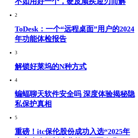
不如用好一个，硬皮顽疾迎刃而解
2
ToDesk：一个“远程桌面”用户的2024
年功能体检报告
3
解锁好莱坞的N种方式
4
蝙蝠聊天软件安全吗 深度体验揭秘隐
私保护真相
5
重磅！itc保伦股份成功入选“2025年