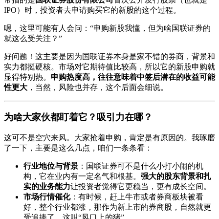
IPO）时，投资者去申请购买它的新股的这个过程。
嗯，这里可能有人会问：“申购新股我懂，但为啥国联证券的
就这么受关注？”
好问题！这主要是因为国联证券本身是家不错的券商，背景和
实力都挺硬核。市场对它期待值比较高，所以它的新股申购就
显得特别热。
申购热度高，往往意味着中签后潜在的收益可能
性更大
，当然，风险也并存，这个后面会细说。
为啥大家伙都盯着它？吸引力在哪？
这可不是空穴来风。大家抢着申购，肯定是有原因的。我琢磨
了一下，主要是这么几点，咱们一条条看：
行业地位与背景
：国联证券可不是什么小打小闹的机
构，它在业内有一定名气和根基。
强大的股东背景和扎
实的业务能力
让投资者觉得它更稳当，更有成长空间。
市场行情催化
：有时候，赶上牛市或者券商板块被看
好，整个行业都涨，那作为新上市的券商股，自然就更
受追捧了。这叫“风口上的猪”。