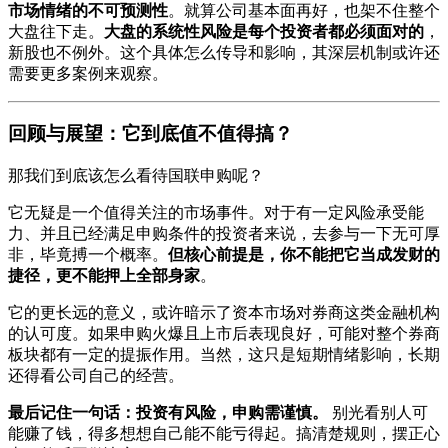
市场情绪的不可预测性
。就算公司基本面再好，也架不住整个
大盘往下走。
大盘的系统性风险是每个投资者都必须面对的
，
新股也不例外。这个具体怎么传导和影响，其深层机制或许还
需要更多案例来观察。
回顾与展望：它到底值不值得搞？
那我们到底该怎么看待国联申购呢？
它无疑是一个值得关注的市场事件。对于有一定风险承受能
力、并且已经满足申购条件的投资者来说，去参与一下无可厚
非，毕竟搏一个概率。
但核心前提是，你不能把它当成发财的
捷径，更不能押上全部身家
。
它的更长远的意义，或许暗示了资本市场对券商这类金融机构
的认可度。如果申购火爆且上市后表现良好，可能对整个券商
板块都有一定的提振作用。当然，这只是短期情绪影响，长期
还得看公司自己的经营。
最后记住一句话：投资有风险，申购需谨慎。
别光看别人可
能赚了钱，得多想想自己能不能亏得起。搞清楚规则，摆正心