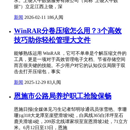
求。上饶大牛数据服务有限公司（简称“上饶大牛数
据”）立足江西上饶，深
新闻
2026-02-11
186人阅
WinRAR分卷压缩怎么用？3个高效
技巧助你轻松管理大文件
能够熟练运用 WinRAR ，它可不单单是个解压缩文件的
工具，更是一项对于高效管理电子文档、节省存储空间
而言很关键的技能。不少用户对它的认知仅仅局限于双
击去打开压缩包，事实
新闻
2025-12-29
83人阅
恩施市公路局养护职工抢险保畅
恩施日报(全媒体见习生记者邹明珍通讯员张雪艳、李珊
珊):g318大龙潭至崖壁滑坡9处，白凤线365白洋坪至石
鹿关滑坡4处，209苏北线谭家坝至宣恩滑坡2处，71立方
米。6月12日至13日，恩施