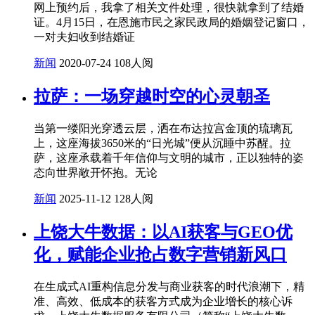
网上预约后，我拿了相关文件处理，很快就拿到了结婚
证。4月15日，在恩施市民之家民政局的婚姻登记窗口，
一对夫妇收到结婚证
新闻
2020-07-24
108人阅
拉萨：一场穿越时空的心灵朝圣
当第一缕阳光穿透云层，洒在布达拉宫金顶的琉璃瓦
上，这座海拔3650米的“日光城”便从沉睡中苏醒。拉
萨，这座承载着千年信仰与文明的城市，正以独特的姿
态向世界敞开怀抱。无论
新闻
2025-11-12
128人阅
上饶大牛数据：以AI获客与GEO优
化，赋能企业抢占数字营销新风口
在生成式AI重构信息分发与商业获客的时代浪潮下，精
准、高效、低成本的获客方式成为企业增长的核心诉