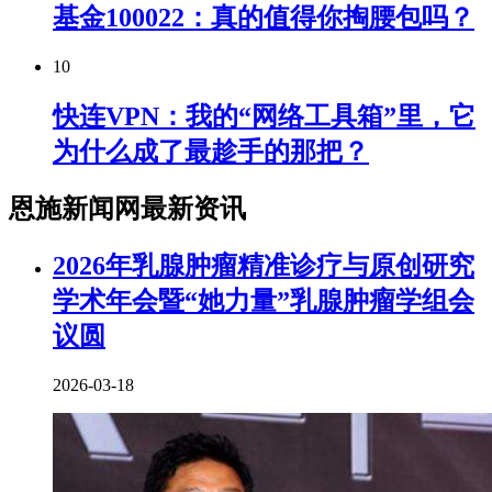
基金100022：真的值得你掏腰包吗？
10
快连VPN：我的“网络工具箱”里，它
为什么成了最趁手的那把？
恩施新闻网最新资讯
2026年乳腺肿瘤精准诊疗与原创研究
学术年会暨“她力量”乳腺肿瘤学组会
议圆
2026-03-18