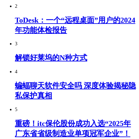
2
ToDesk：一个“远程桌面”用户的2024
年功能体检报告
3
解锁好莱坞的N种方式
4
蝙蝠聊天软件安全吗 深度体验揭秘隐
私保护真相
5
重磅！itc保伦股份成功入选“2025年
广东省省级制造业单项冠军企业”！