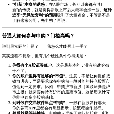
“打新”本身的诱惑
：在A股市场，长期以来都有“打
新”的传统，就是觉得新股上市后大概率会涨一波。
这种
近乎“无风险套利”的预期
吸引了大量资金，不管是不是
了解这家公司，先申购了再说。
普通人如何参与申购？门槛高吗？
说到最实际的问题了——我怎么才能买上一手？
其实流程不复杂，但有几个硬性条件你得满足：
你得有个A股证券账户
。这是最基本的，没有的话啥都
干不了。
你的账户里得有足够的“市值”
。注意，不是让你提前把
钱放进去，而是要求你在申购前一段时间的持仓股票市
值达到一定要求。比如，申购沪市新股（国联证券是沪
市主板）就需要你持有沪市的股票市值。这是用来计算
你能申购多少股的基础。
到时候在交易软件里点“申购”
。一般在新股发行那天，
你的券商APP里都会有明显提示，按流程操作就行。
然后就是等待抽签
。申购的人远多于发行的股数，所以