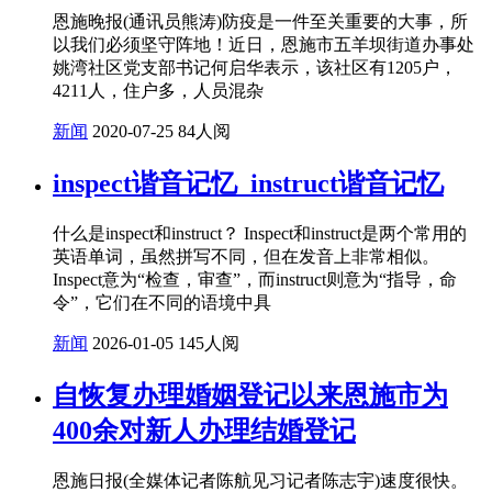
恩施晚报(通讯员熊涛)防疫是一件至关重要的大事，所
以我们必须坚守阵地！近日，恩施市五羊坝街道办事处
姚湾社区党支部书记何启华表示，该社区有1205户，
4211人，住户多，人员混杂
新闻
2020-07-25
84人阅
inspect谐音记忆_instruct谐音记忆
什么是inspect和instruct？ Inspect和instruct是两个常用的
英语单词，虽然拼写不同，但在发音上非常相似。
Inspect意为“检查，审查”，而instruct则意为“指导，命
令”，它们在不同的语境中具
新闻
2026-01-05
145人阅
自恢复办理婚姻登记以来恩施市为
400余对新人办理结婚登记
恩施日报(全媒体记者陈航见习记者陈志宇)速度很快。