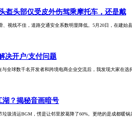
戴头盔头部仅受皮外伤驾乘摩托车，还是戴
湿滑、视线不佳，道路交通安全系数明显降低。5月20日，在建
略：解决开户/支付问题
支付问题 在与全球数千名开发者和跨境电商企业交流后，我发现大家在
江湖？揭秘音画暗号
节垃圾清运BGM，愣是让邻里胶葛降了60%。更绝的是成都暖锅