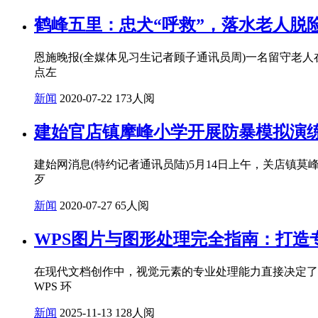
鹤峰五里：忠犬“呼救”，落水老人脱
恩施晚报(全媒体见习生记者顾子通讯员周)一名留守老人
点左
新闻
2020-07-22
173人阅
建始官店镇摩峰小学开展防暴模拟演
建始网消息(特约记者通讯员陆)5月14日上午，关店镇
歹
新闻
2020-07-27
65人阅
WPS图片与图形处理完全指南：打造
在现代文档创作中，视觉元素的专业处理能力直接决定了文档
WPS 环
新闻
2025-11-13
128人阅