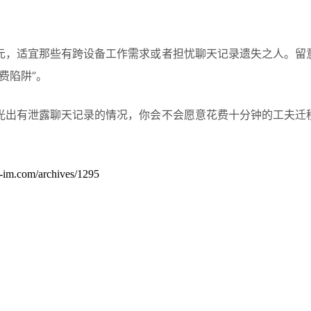
，适宜那些有跨设备工作需求或者担忧聊天记录遗失之人。留意
费陷阱”。
出有泄露聊天记录的情况，你会不会愿意花费十分钟的工夫迁移
m/archives/1295