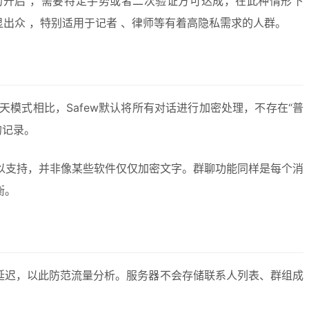
的开启 ，需要特定手势或者二次验证方可达成，在此种情形下
显出众 ，特别适用于记者 、律师等有着高隐私需求的人群。
模式相比，Safew默认将所有对话进行加密处理，不存在“普
的记录。
予以支持，并非像某些软件仅仅加密文字。群聊功能同样是每个消
衡。
机延迟，以此防范流量分析。服务器不会存储联系人列表、群组成