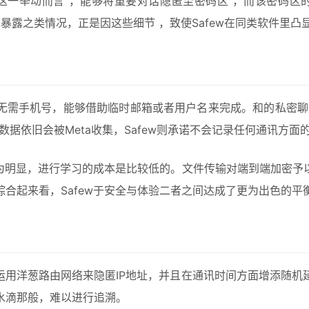
这一举动而言 ，能够将重要对话隐匿至密码区 ，而该密码区
暴露之类情况，正是因这些细节 ，致使Safew在同类软件里凸
程无需手机号，能够借助临时邮箱或者用户名来完成。和的私密聊天
据依旧会被Meta收集，Safew则承诺不会记录任何通讯方面
颇为明显，进行学习的成本是比较低的。文件传输对端到端加密
合起来看，Safew于安全与体验二者之间达成了更为出色的平
w运用洋葱路由网络来隐匿IP地址，并且在通讯时间方面增添随
水滴那般，难以进行追溯。