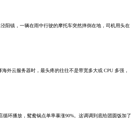
始县泾阳镇，一辆在雨中行驶的摩托车突然摔倒在地，司机用头在
选择海外云服务器时，最头疼的往往不是带宽多大或 CPU 多强，
店循环播放，鸳鸯锅点单率暴涨90%。这调调到底给团圆饭加了