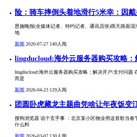
险：骑车摔倒头着地滑行5米幸：因
恩施晚报(全媒体记者、特约记者、通讯员张)雨天路面
地
新闻
2020-07-27
140人阅
lingducloud:海外云服务器购买攻
lingducloud:海外云服务器购买攻略：解决开户/
而是
新闻
2026-04-23
129人阅
团圆卧虎藏龙主题曲凭啥让年夜饭变
搜狗浏览器 说个玄乎事 ：北京某小区物业用这首歌当春
什么料
新闻
2026-03-07
130人阅