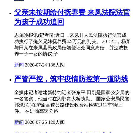
父亲未按期给付抚养费 来凤法院法官
为孩子成功追回
恩施晚报讯(记者司)近日，来凤县人民法院执行法官成
功执行了拖欠兄妹抚养费4.5万元的判决。 2015年，杨某
与田某在来凤县民政局婚姻登记处同意离婚，并达成抚
养一子一女的协议:子
新闻
2020-07-24
186人阅
严管严控，筑牢疫情防控第一道防线
全媒体记者谢建新特约记者张东平 田刚是国家公安局的
一名警察，他当时在湘鄂青大桥执勤。 国家公安局民警
郭斌(右)在沪渝高速公路建设收费站检查过往车辆证
件。 在沪渝高速公路
新闻
2020-07-25
120人阅