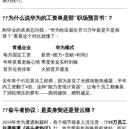
谈判技巧。
??为什么说华为的工资单是部"职场预言书"？
刚毕业的表弟总问我："华为给应届生开35万年薪是不是画
饼？"看看这个对比就懂了：
常规企业
华为模式
每月固定工资
薪资=能力×贡献×时间2
年终奖看老板心情
季度奖金实时到账
晋升论资排辈
火箭晋升通道
去年有个95后算法工程师，因为攻克了光模块散热难题，半年
内工资翻了4倍。这种"能力变现计算器"，让每个员工都像装
了涡轮增压的赛车——跑得越快，燃料越足。
??奋斗者协议：是卖身契还是登云梯？
2019年华为遭遇制裁时，有个细节很多人没注意：?
?19万员工
自愿签署《
奋斗者协议
》?
?，放弃带薪年假换股权激励。听起