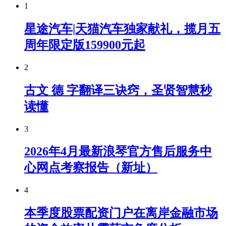
1
星途汽车|天猫汽车独家献礼，揽月五
周年限定版159900元起
2
古文 德 字翻译三诀窍，圣贤智慧秒
读懂
3
2026年4月最新浪琴官方售后服务中
心网点考察报告（新址）
4
本季度股票配资门户在离岸金融市场