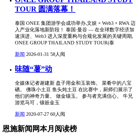
TOUR 圆满落幕！
泰国 ONEE 集团游学会成功举办,文娱 × Web3 × RWA 迈
入产业化落地新阶段！ 泰国·曼谷 — 在全球数字经济加
速演进、Web3 进入深度重构与合规化发展的关键周期,
ONEE GROUP THAILAND STUDY TOUR(泰
新闻
2026-01-31
58人阅
味随“薯”动
全媒体记者谢建新 盘子用金和玉装饰。 菜肴中的八宝
硒。 佛珠小土豆 鱼头炖土豆 在比赛中，厨师们展示了
他们的神奇力量。 做金镶玉。 参与者充满信心。 牛兄
游览马可，镶嵌金玉
新闻
2020-07-27
60人阅
恩施新闻网本月阅读榜