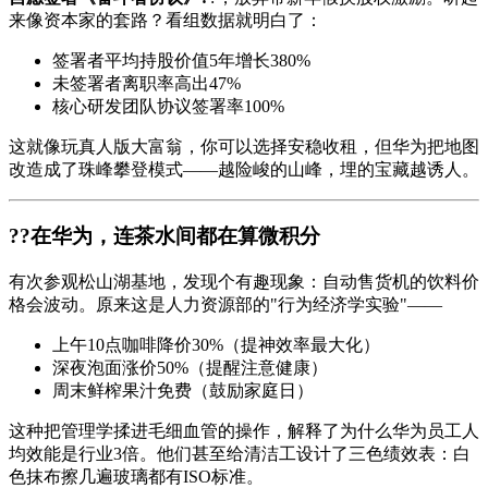
来像资本家的套路？看组数据就明白了：
签署者平均持股价值5年增长380%
未签署者离职率高出47%
核心研发团队协议签署率100%
这就像玩真人版大富翁，你可以选择安稳收租，但华为把地图
改造成了珠峰攀登模式——越险峻的山峰，埋的宝藏越诱人。
??在华为，连茶水间都在算微积分
有次参观松山湖基地，发现个有趣现象：自动售货机的饮料价
格会波动。原来这是人力资源部的"行为经济学实验"——
上午10点咖啡降价30%（提神效率最大化）
深夜泡面涨价50%（提醒注意健康）
周末鲜榨果汁免费（鼓励家庭日）
这种把管理学揉进毛细血管的操作，解释了为什么华为员工人
均效能是行业3倍。他们甚至给清洁工设计了三色绩效表：白
色抹布擦几遍玻璃都有ISO标准。