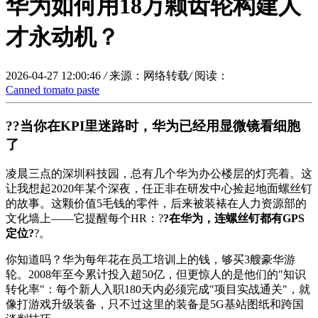
华为如何用18万颗齿轮构建人
才永动机？
2026-04-27 12:00:46
/
来源：网络转载
/
阅读：
Canned tomato paste
??当你在KPI里迷路时，华为已经用显微镜看细胞
了
凌晨三点的深圳科技园，总有几个华为办公楼层的灯亮着。这
让我想起2020年某个深夜，任正非在研发中心捡起地面螺丝钉
的故事。这颗价值5毛钱的零件，后来被装裱在人力资源部的
文化墙上——它提醒每个HR：?
?在华为，连螺丝钉都有GPS
定位?
?。
你知道吗？华为每年花在员工培训上的钱，够买3艘豪华游
轮。2008年至今累计投入超50亿，但更惊人的是他们的"知识
转化率"：每个新人入职180天内必须完成"项目实战通关"，就
像打游戏升级装备，只不过这里的装备是5G基站图纸和跨国