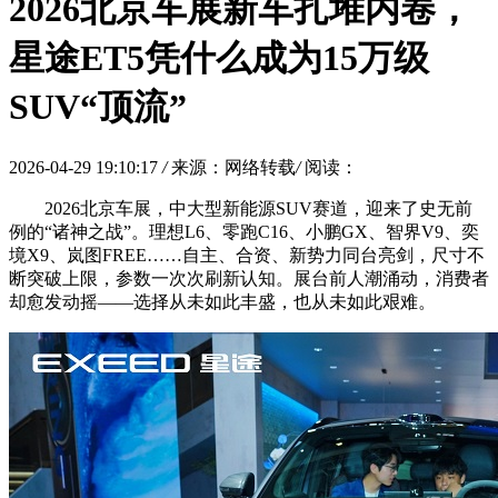
2026北京车展新车扎堆内卷，
星途ET5凭什么成为15万级
SUV“顶流”
2026-04-29 19:10:17
/
来源：网络转载
/
阅读：
2026北京车展，中大型新能源SUV赛道，迎来了史无前
例的“诸神之战”。理想L6、零跑C16、小鹏GX、智界V9、奕
境X9、岚图FREE……自主、合资、新势力同台亮剑，尺寸不
断突破上限，参数一次次刷新认知。展台前人潮涌动，消费者
却愈发动摇——选择从未如此丰盛，也从未如此艰难。