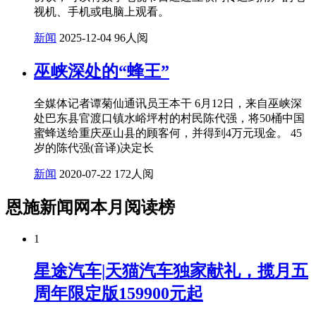
视机、手机或电脑上观看。
新闻
2025-12-04
96人阅
巫峡深处的“蜂王”
全媒体记者谭菊仙通讯员王本干 6月12日，来自巫峡深
处巴东县官渡口镇水峪坪村的村民陈代强，将50桶中国
蜜蜂送给重庆巫山县的顾客何，并得到4万元现金。 45
岁的陈代强(音译)决定长
新闻
2020-07-22
172人阅
恩施新闻网本月阅读榜
1
星途汽车|天猫汽车独家献礼，揽月五
周年限定版159900元起