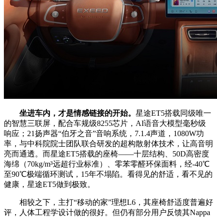
坐进车内，才是情感链接的开始。
星途ET5搭载同级唯一
的智慧三联屏，配合车规级8255芯片，AI语音大模型毫秒级
响应；21扬声器“伯牙之音”音响系统，7.1.4声道，1080W功
率，与中科院院士团队联合研发的超构散射体技术，让高音明
亮而通透。而星途ET5搭载的座椅——十层结构、50D高密度
海绵（70kg/m³远超行业标准）、零苯零醛环保面料，经-40℃
至90℃极端循环测试，15年不塌陷。看得见的舒适，看不见的
健康，星途ET5做到极致。
相较之下，主打“移动的家”理想L6，其座椅舒适度普遍好
评，人体工程学设计做的很好。但仍有部分用户反馈其Nappa