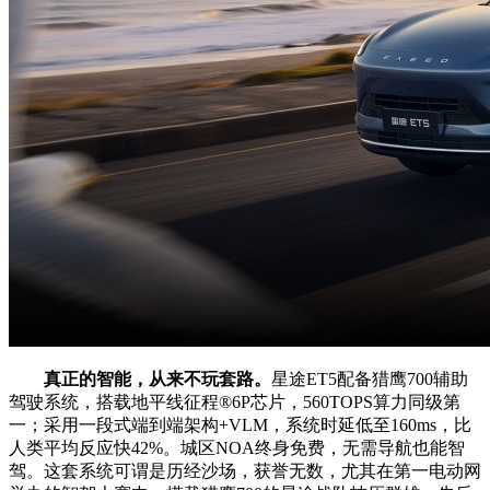
真正的智能，从来不玩套路。
星途ET5配备猎鹰700辅助
驾驶系统，搭载地平线征程®️6P芯片，560TOPS算力同级第
一；采用一段式端到端架构+VLM，系统时延低至160ms，比
人类平均反应快42%。城区NOA终身免费，无需导航也能智
驾。这套系统可谓是历经沙场，获誉无数，尤其在第一电动网