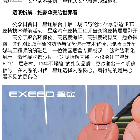
表现平平。安全从不妥协，星途式安全就是越级标准。
透明拆解：把豪华亮给世界看
公众日首日，星途展台开启一场“5与伦比 坐享舒适”ET5
座椅技术详解活动。星途汽车座椅工程师当众将座椅层层剥开
——高分子聚合环保皮、高密度海绵、高强度钢骨架，悉数裸
露，并针对ET5座椅的功能与优势进行技术解读。现场海外车
媒与工程师纷纷驻足，一位德国底盘专家感叹：“这种透明化
展示，豪华品牌都少见。”这场拆解直播，不仅验证了星途
ET5“十层奢材、15年不塌陷”的扎实品质，更传递出一个明确
信号：在内卷的时代，星途选择内卷良心。看得见的是用心，
看不见的是良心。