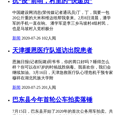
抗“疫”前哨，村里的“快递员”
中国建设网消息(荣传媒记者通讯员)丁，丁，我要一包
20公斤重的大米和维达纸帮我拿来。2月8日清晨，潘学
军的手机一直在响。 潘学军是李三乡马坡村4组村民，
也是马坡村入党积极分
新闻
2020-07-26
102人阅
天津援恩医疗队巡访出院患者
恩施日报(记者阮璐)田爷爷，你的胃口好吗？睡得怎么
样？你可以在87岁的时候战胜病毒。我喜欢你，我们会
继续加油。3月16日，天津急救医疗队心理危机干预专家
穆祥在湖北民族大学附
新闻
2020-07-25
201人阅
巴东县今年首轮公车拍卖落锤
7月15日，巴东县开始了2020年的首次公务用车拍卖。共