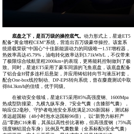
底盘之下
，是百万级的操控底气。
动力形式上，星途ET5
配备“黄金增程CEM”系统，营造出百万级豪华操控。该套系
统搭载荣获“中国心”十佳新能源动力的同级唯一1.5T增程器，
热效率高达45.79%，油电转化效率达到3.71kWh/L，不仅带来
了极限综合续航里程2000km+的表现，更将能耗控制做到了极
致。同时，星途ET5采用了豪车同源的飞鱼底盘，该底盘配备
了铝合金H臂多连杆后悬架，并应用铸铝转向节与液压衬套，
配合One-box线控制动、DP-EPS转向系统，曾在麋鹿测试中取
得84.3km/h的佳绩，优于同级。
在被动安全领域，星途ET5采用85%高强度钢、1600Mpa
热成型防撞梁、九横九纵车身、7安全气囊（含膝部气囊），
响应仅2毫秒。守护者电池安全系统满足2026新国标，测试标
准远超国标（48小时泡水达国标96倍）。以“新势力标杆产
品”零跑C16来看，其虽以高性价比著称，但高强度钢（75%高
强度钢铝混合车身）比例及气囊数量（全系标配6安全气囊）