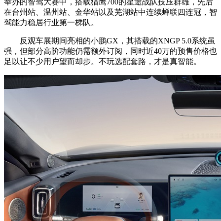
举办的智驾大赛中，搭载猎鹰700的星途战队技压群雄，先后
在台州站、温州站、金华站以及芜湖站中连续蝉联四连冠，智
驾能力稳居行业第一梯队。
反观车展期间亮相的小鹏GX，其搭载的XNGP 5.0系统虽
强，但部分高阶功能仍需额外订阅，同时近40万的预售价格也
足以让不少用户望而却步。不玩选配套路，才是真智能。