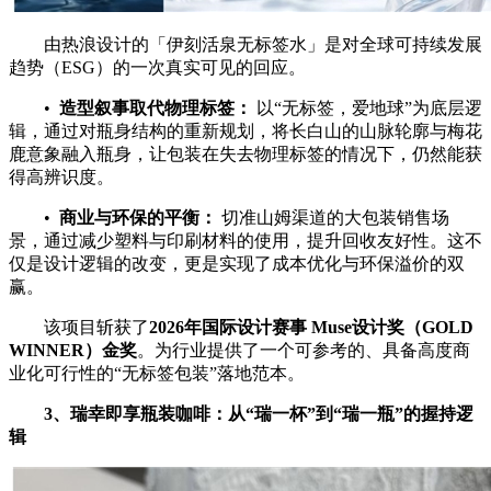
由热浪设计的「伊刻活泉无标签水」是对全球可持续发展
趋势（ESG）的一次真实可见的回应。
•
造型叙事取代物理标签：
以“无标签，爱地球”为底层逻
辑，通过对瓶身结构的重新规划，将长白山的山脉轮廓与梅花
鹿意象融入瓶身，让包装在失去物理标签的情况下，仍然能获
得高辨识度。
•
商业与环保的平衡：
切准山姆渠道的大包装销售场
景，通过减少塑料与印刷材料的使用，提升回收友好性。这不
仅是设计逻辑的改变，更是实现了成本优化与环保溢价的双
赢。
该项目斩获了
2026
年国际设计赛事
Muse
设计奖（
GOLD
WINNER
）金奖
。为行业提供了一个可参考的、具备高度商
业化可行性的“无标签包装”落地范本。
3
、瑞幸即享瓶装咖啡：从
“
瑞一杯
”
到
“
瑞一瓶
”
的握持逻
辑