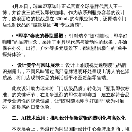
4月28日，瑞幸即享咖啡正式官宣全球品牌代言人王一
博，并首发三款瓶装即饮咖啡。作为该系列瓶身容器的设计
方，热浪面临的挑战是在 300mL 的有限空间内，还原瑞幸门
店现制饮品的“爆款基因”
与
“专业质感”。
•
“
即享
”
姿态的器型重塑：
针对瑞幸“随时随地，即享好
咖啡”的品牌理念，采用了更具现代感与流动性的线条，并确
保在办公、出行、户外等多元场景下，都能提供极佳的“单手
握持体验”。
•
设计美学与风味展示：
设计上兼顾视觉透明度与品牌
识别露出，不同风味通过底部品牌透明环处呈现出诱人的色泽
质感，将门店现制饮品的鲜活感平移至货架零售端。
此次设计助力瑞幸将「门店级品质」转化为「瓶装即饮标
准」的关键环节，在竞争激烈的即饮咖啡赛道，建立起符合品
牌专业调性的视觉锚点，让“随时随地即享好咖啡”成为可触
碰、高质感的日常体验。
二、
AI
技术应用：推动设计创新逻辑的透明化与高效化
本次展会上，热浪作为阿里国际设计中心金牌服务商，堆