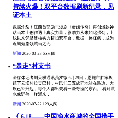
持续火爆！双平台数据刷新纪录，见
证本土
数据炸裂！江西首部励志短剧《蛋姐传奇》再创爆款神
话当本土创作遇上真实力量，影响力从未如此强劲，上
线以来凭借硬核实力横扫双平台，数据一路狂飙，成为
近期短剧领域当之无
新闻
2026-03-28
65人阅
“暴走”村支书
全媒体记者刘天棋通讯员罗微 6月29日，恩施市胜家坝
镇下云坝村拉贡巴村，村民们三五成群地站在路边。大
坝已经升起，每个人都出去看一些奇怪的东西。 看到洪
水像野兽一样涌来，
新闻
2020-07-22
129人阅
《 6.18——中国净水商城的全国携手