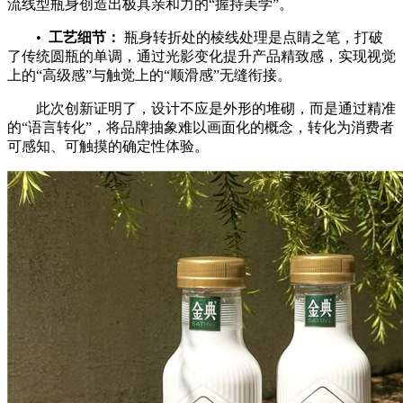
流线型瓶身创造出极具亲和力的“握持美学”。
•
工艺细节：
瓶身转折处的棱线处理是点睛之笔，打破
了传统圆瓶的单调，通过光影变化提升产品精致感，实现视觉
上的“高级感”与触觉上的“顺滑感”无缝衔接。
此次创新证明了，设计不应是外形的堆砌，而是通过精准
的“语言转化”，将品牌抽象难以画面化的概念，转化为消费者
可感知、可触摸的确定性体验。