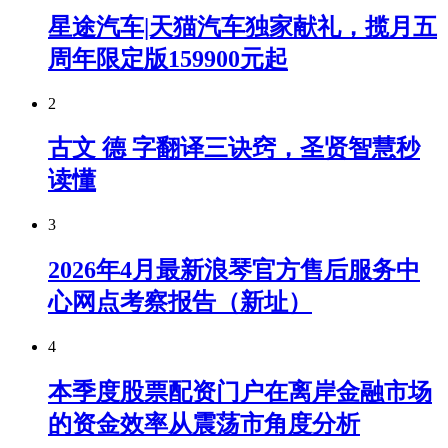
星途汽车|天猫汽车独家献礼，揽月五
周年限定版159900元起
2
古文 德 字翻译三诀窍，圣贤智慧秒
读懂
3
2026年4月最新浪琴官方售后服务中
心网点考察报告（新址）
4
本季度股票配资门户在离岸金融市场
的资金效率从震荡市角度分析