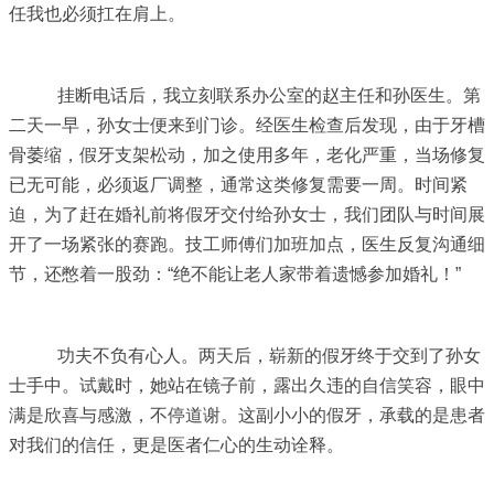
任我也必须扛在肩上。
挂断电话后，我立刻联系办公室的赵主任和孙医生。第
二天一早，孙女士便来到门诊。经医生检查后发现，由于牙槽
骨萎缩，假牙支架松动，加之使用多年，老化严重，当场修复
已无可能，必须返厂调整，通常这类修复需要一周。时间紧
迫，为了赶在婚礼前将假牙交付给孙女士，我们团队与时间展
开了一场紧张的赛跑。技工师傅们加班加点，医生反复沟通细
节，还憋着一股劲：“绝不能让老人家带着遗憾参加婚礼！”
功夫不负有心人。两天后，崭新的假牙终于交到了孙女
士手中。试戴时，她站在镜子前，露出久违的自信笑容，眼中
满是欣喜与感激，不停道谢。这副小小的假牙，承载的是患者
对我们的信任，更是医者仁心的生动诠释。