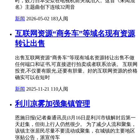
时，数万日本受众在电视机前哭成泪人。这首《未闻混
名》主题曲创下连续32周音
新闻
2026-05-02
183人阅
互联网资源“商务车”等域名现有资源
转让出售
出售互联网资源“商务车”等现有域名资源转让出售不做
任何端口和证书,可直接进行拍卖或者联系洽谈。 互联网
投资,不仅要有眼光,还要有胆量。好的互联网资源的价格
确实可以在短时
新闻
2025-11-21
110人阅
利川凉雾加强集镇管理
恩施日报(记者秦通讯员)3月16日是利川市镇解封后第一
天赶集，但街上行人仍然很少。 为了减少人流和聚集，
该镇主张居民尽量不要流动或聚集，在城镇的主要地区
张贴公告，派宣传车