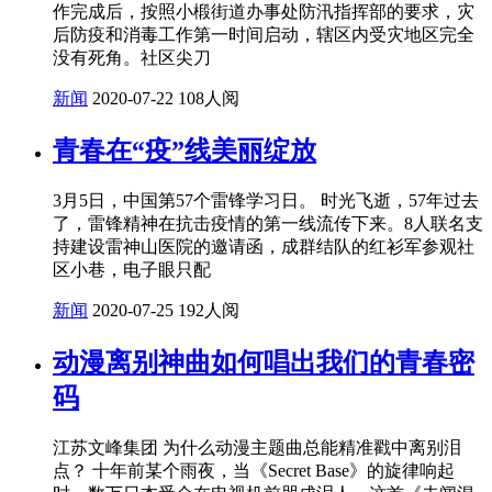
作完成后，按照小椴街道办事处防汛指挥部的要求，灾
后防疫和消毒工作第一时间启动，辖区内受灾地区完全
没有死角。社区尖刀
新闻
2020-07-22
108人阅
青春在“疫”线美丽绽放
3月5日，中国第57个雷锋学习日。 时光飞逝，57年过去
了，雷锋精神在抗击疫情的第一线流传下来。8人联名支
持建设雷神山医院的邀请函，成群结队的红衫军参观社
区小巷，电子眼只配
新闻
2020-07-25
192人阅
动漫离别神曲如何唱出我们的青春密
码
江苏文峰集团 为什么动漫主题曲总能精准戳中离别泪
点？ 十年前某个雨夜，当《Secret Base》的旋律响起