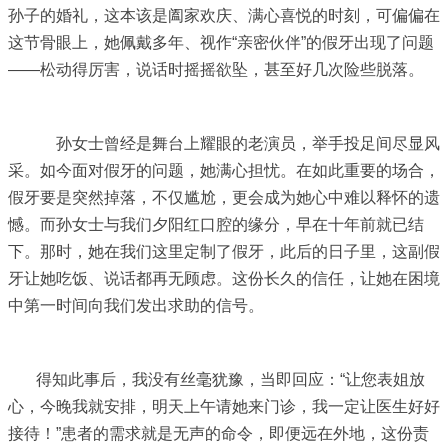
孙子的婚礼，这本该是阖家欢庆、满心喜悦的时刻，可偏偏在
这节骨眼上，她佩戴多年、视作“亲密伙伴”的假牙出现了问题
——松动得厉害，说话时摇摇欲坠，甚至好几次险些脱落。
孙女士曾经是舞台上耀眼的老演员，举手投足间尽显风
采。如今面对假牙的问题，她满心担忧。在如此重要的场合，
假牙要是突然掉落，不仅尴尬，更会成为她心中难以释怀的遗
憾。而孙女士与我们夕阳红口腔的缘分，早在十年前就已结
下。那时，她在我们这里定制了假牙，此后的日子里，这副假
牙让她吃饭、说话都再无顾虑。这份长久的信任，让她在困境
中第一时间向我们发出求助的信号。
得知此事后，我没有丝毫犹豫，当即回应：“让您表姐放
心，今晚我就安排，明天上午请她来门诊，我一定让医生好好
接待！”患者的需求就是无声的命令，即便远在外地，这份责