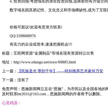
4. 投资回报:考虑域名的潜在投资回报,选择那些有升值空
数字域名因其易记性、文化含义和市场稀缺性,成为了互联
价格可面议!欢迎有意资方联系!
QQ:3398688976
有实力的企业或资本,速速把握机会!!!
标题：互联网资源“金属制品”等域名现有资源转让出售
地址：http://www.edungo.net/esxw/69885.html
上一篇：
【民族圣光 墨韵千年】——特别推荐艺术家何乃安
下一篇：没有了
免责声明：恩施新闻网立足在“恩施”，为市民以及全国各地
及时联系btr2031@163.com，恩施新闻网的作者将予以删除。
心灵鸡汤：