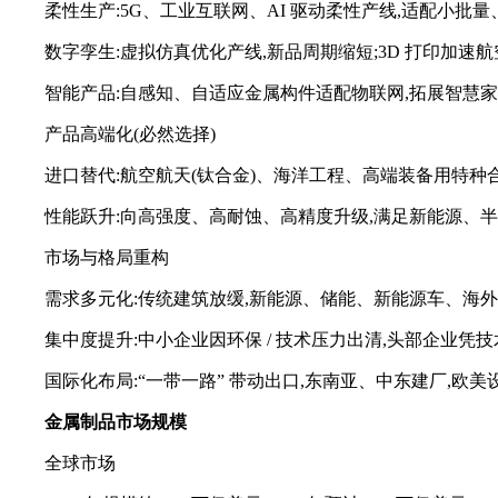
柔性生产:5G、工业互联网、AI 驱动柔性产线,适配小批量
数字孪生:虚拟仿真优化产线,新品周期缩短;3D 打印加速
智能产品:自感知、自适应金属构件适配物联网,拓展智慧
产品高端化(必然选择)
进口替代:航空航天(钛合金)、海洋工程、高端装备用特种合金
性能跃升:向高强度、高耐蚀、高精度升级,满足新能源、
市场与格局重构
需求多元化:传统建筑放缓,新能源、储能、新能源车、海
集中度提升:中小企业因环保 / 技术压力出清,头部企业凭
国际化布局:“一带一路” 带动出口,东南亚、中东建厂,欧美设
金属制品
市场规模
全球市场