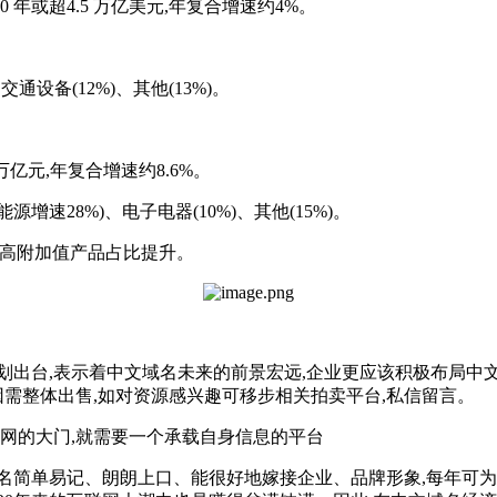
2030 年或超4.5 万亿美元,年复合增速约4%。
交通设备(12%)、其他(13%)。
.2 万亿元,年复合增速约8.6%。
新能源增速28%)、电子电器(10%)、其他(15%)。
18%,高附加值产品占比提升。
动计划出台,表示着中文域名未来的前景宏远,企业更应该积极布局
因需整体出售,如对资源感兴趣可移步相关拍卖平台,私信留言。‌
联网的大门,就需要一个承载自身信息的平台
名简单易记、朗朗上口、能很好地嫁接企业、品牌形象,每年可