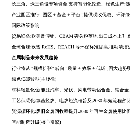
长三角、珠三角设专项资金,支持智能化改造、绿色生产;佛山
产业园区推行 “园区 + 基金 + 平台”,提供税收优惠、环
国际政策影响
贸易壁垒:欧美反倾销、CBAM 碳关税落地,出口成本上升
全球合规:欧盟 RoHS、REACH 等环保标准提高,推动清
金属制品
未来发展趋势
行业将从 “规模扩张” 转向 “质量 + 效率 + 低碳”,四大趋
绿色低碳转型(主旋律)
材料轻量化:新能源汽车、光伏、风电带动铝合金、镁合金、高
工艺低碳化:氢基竖炉、电炉短流程普及,2030 年短流程占比有
资源循环化:废旧金属回收率提升,2030 年再生金属使用比
智能制造升级(核心引擎)