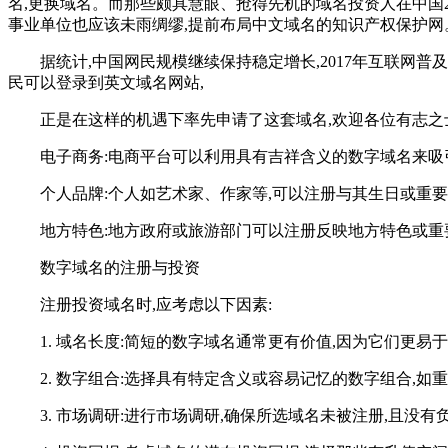
名,更换域名。而那些颇具慧眼、抢得先机的域名投资人在中国
事业单位也应该未雨绸缪,提前布局中文域名的知识产权保护网
据统计,中国网民规模继续保持稳定增长,2017年互联网普及率达到
民可以登录到英文域名网站,
正是在这样的机遇下率先申请了这套域名,欢迎各位有志之
电子商务:电商平台可以利用具有吉祥含义的数字域名来吸
个人品牌:个人如艺术家、作家等,可以注册与其生日或重
地方特色:地方政府或旅游部门可以注册反映地方特色或重
数字域名的注册与投资
注册投资域名时,应考虑以下因素:
1. 域名长度:简短的数字域名通常更有价值,因为它们更易
2. 数字组合:选择具有特定含义或容易记忆的数字组合,
3. 市场调研:进行市场调研,确保所选域名未被注册,且没有