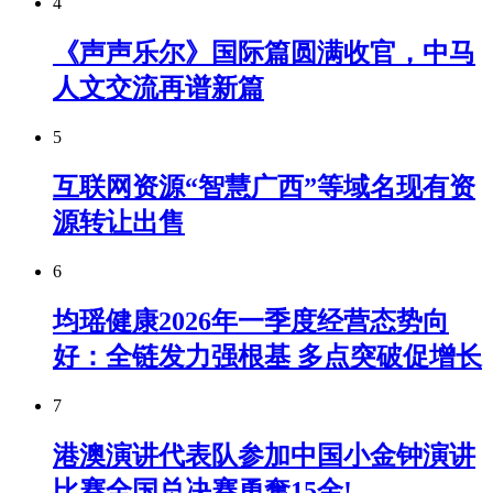
4
《声声乐尔》国际篇圆满收官，中马
人文交流再谱新篇
5
互联网资源“智慧广西”等域名现有资
源转让出售
6
均瑶健康2026年一季度经营态势向
好：全链发力强根基 多点突破促增长
7
港澳演讲代表队参加中国小金钟演讲
比赛全国总决赛勇奪15金!