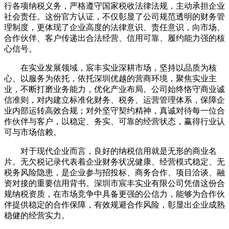
行各项纳税义务，严格遵守国家税收法律法规，主动承担企业
社会责任。这份官方认证，不仅彰显了公司规范透明的财务管
理制度，更体现了企业高度的法律意识、责任意识，向市场、
合作伙伴、客户传递出合法经营、信用可靠、履约能力强的核
心信号。
在实业发展领域，宸丰实业深耕市场，坚持以品质为核
心、以服务为依托，依托深圳优越的营商环境，聚焦实业主
业，不断打磨业务能力，优化产业布局。公司始终恪守商业诚
信准则，对内建立标准化财务、税务、运营管理体系，保障企
业内部运转高效合规；对外坚守契约精神，真诚对待每一位合
作伙伴与客户，以稳定、务实、可靠的经营状态，赢得行业认
可与市场信赖。
对于现代企业而言，良好的纳税信用就是无形的商业名
片。无欠税记录代表着企业财务状况健康、经营模式稳定、无
税务风险隐患，是企业参与招投标、商务合作、项目洽谈、融
资对接的重要信用背书。深圳市宸丰实业有限公司凭借这份合
规纳税资质，在市场竞争中具备更强的公信力，能够为合作伙
伴提供稳定的合作保障，有效规避合作风险，彰显出企业成熟
稳健的经营实力。