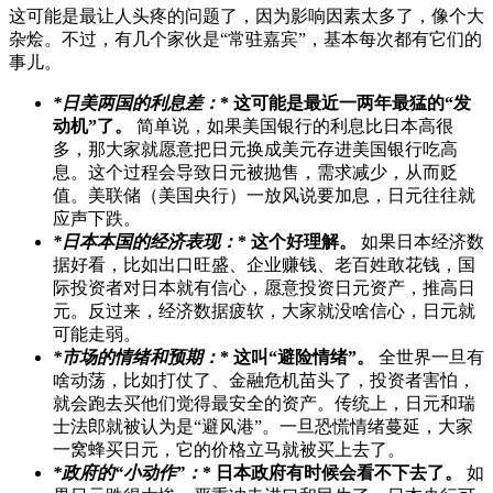
这可能是最让人头疼的问题了，因为影响因素太多了，像个大
杂烩。不过，有几个家伙是“常驻嘉宾”，基本每次都有它们的
事儿。
*日美两国的利息差：
* 这可能是最近一两年最猛的“发
动机”了。
简单说，如果美国银行的利息比日本高很
多，那大家就愿意把日元换成美元存进美国银行吃高
息。这个过程会导致日元被抛售，需求减少，从而贬
值。美联储（美国央行）一放风说要加息，日元往往就
应声下跌。
*日本本国的经济表现：
* 这个好理解。
如果日本经济数
据好看，比如出口旺盛、企业赚钱、老百姓敢花钱，国
际投资者对日本就有信心，愿意投资日元资产，推高日
元。反过来，经济数据疲软，大家就没啥信心，日元就
可能走弱。
*市场的情绪和预期：
* 这叫“避险情绪”。
全世界一旦有
啥动荡，比如打仗了、金融危机苗头了，投资者害怕，
就会跑去买他们觉得最安全的资产。传统上，日元和瑞
士法郎就被认为是“避风港”。一旦恐慌情绪蔓延，大家
一窝蜂买日元，它的价格立马就被买上去了。
*政府的“小动作”：
* 日本政府有时候会看不下去了。
如