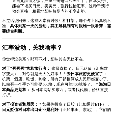
果日元跌得太惨，严重冲击进口和民生了，日本央行可
能会下场买日元、卖美元，强行拉抬汇率。这种干预行
动会直接、粗暴地影响短期内的汇率走势。
不过话说回来，这些因素有时候互相打架，哪个占上风真说不
准，
具体到某一天的波动，其主导机制有时很难一眼看穿，需
要综合判断。
汇率波动，关我啥事？
你觉得没关系？那可不对，影响其实无处不在。
对于“买买买”族和旅行者：
这最直接了。日元贬值（汇率数
字变大），对你就是天大的好事！ *
去日本旅游更便宜了：
机票、酒店、吃饭、购物，所有开销换算成人民币都变少了。
以前买一个手办可能要500块，现在可能400就够了。 *
海淘日
本商品更划算：
从日本网站买东西，或者找代购，价格直接
打折。
对于投资者和股民：
* 如果你投资了日股（比如通过ETF），
日元贬值对日本出口企业是利好
（比如丰田、索尼），它们的