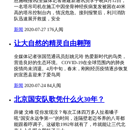
恩施晚报讯(全媒体记者谢建新通讯员李子晓)4月12日，
一名塔吊司机在施工中因坐骨神经疾病复发被困在40米
高的塔吊控制台内，情况危急。接到报警后，利川消防
队迅速展开救援，安全
新闻
2020-07-27
176人阅
让大自然的精灵自由翱翔
全媒体记者张国范通讯员彭姚元玲 热爱新时代的鸟类，
营造良好的生态环境。 COVID-19在全球范围内的肺炎
疫情尚未消退。4月中旬，春末，刚刚经历疫情逐步恢复
的宣恩县迎来了爱鸟周
新闻
2020-07-24
84人阅
北京国安队歌凭什么火30年？
薛健 文峰 哎你发现没？每次工体四万多人扯着嗓子
吼"国安永远争第一"的时间，连隔壁老迈爷养的八哥都
能跟着哼调子。这破歌1992年就有了，咋就能让三代北