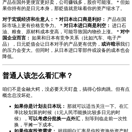
产品在国外更便宜更好卖，公司赚钱多，股价可能涨。 * 但如
果你持有的是日元本身，那贬值就意味着你的资产缩水了。
对于宏观经济和生意人：
*
对日本出口商是利好：
产品在国
际市场上更有价格竞争力。 *
对日本进口商是利空：
进口石
油、粮食、原材料成本变高，可能导致国内物价上涨。 *
对中
国企业而言：
如果和日本有竞争关系（比如汽车、电子产
品），日元贬值会让日本对手的产品更有优势，
或许暗示
我们
的压力会变大。但同时，从日本进口零部件或设备的成本也会
降低。
普通人该怎么看汇率？
咱们不是金融大鳄，没必要天天盯盘，搞得心惊肉跳。但有点
概念总没坏处。
如果你是计划去日本玩：
那就可以适当关注一下。在汇
率比较划算的时候（1元人民币能换比较多日元的时
候），
可以考虑分批换一点外汇
，别等到临走前一次性
换，平摊一下成本。
如果你有投资需求：
就得明白汇率是你投资海外资产时