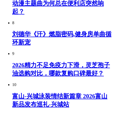
动漫主题曲为何总在便利店突然响
起？
8
刘德华《汗》燃脂密码,健身房单曲循
环新宠
9
2026精力不足免疫力下滑，灵芝孢子
油选购对比，哪款复购口碑最好？
10
富山-兴城泳装情结新篇章 2026富山
新品发布巡礼-兴城站