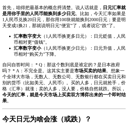
首先，咱得把最基本的概念捋清楚。说人话就是，
日元汇率就
是用你手里的人民币能换到多少日元
。比如，今天汇率如果是
1人民币兑换20日元，那你用100块就能换到2000日元；要是明
天变成1换21，那就说明日元“便宜”了，或者说它“跌”了。
汇率数字变大
（1人民币换更多日元）：日元贬值，人民
币相对更“值钱”。
汇率数字变小
（1人民币换更少日元）：日元升值，人民
币相对“购买力”下降。
自问自答时间： * Q：那这个数到底是谁定的？是日本政府
吗？ * A：不完全是。这其实主要是
市场买卖的结果
。想象一
个全球大市场，无数人、无数公司、无数银行都在买卖日元和
别的货币（比如美元、人民币）。买的人多，日元就抢手，价
格（汇率）就涨；卖的人多，没人要，价格自然就跌。所以，
今天的汇率，就是今天市场上买卖双方博弈出来的一个即时结
果
。
今天日元为啥会涨（或跌）？