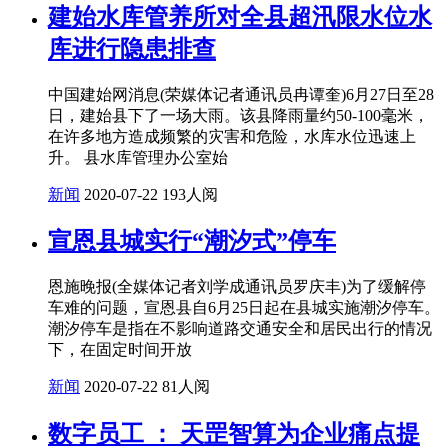
建始水库管养所对全县超汛限水位水
库进行隐患排查
中国建始网消息(荣媒体记者通讯员冉谭奎)6月27日至28
日，建始县下了一场大雨。该县降雨量约50-100毫米，
在许多地方造成频繁的灾害和危险，水库水位迅速上
升。 县水库管理办公室始
新闻
2020-07-22
193人阅
宣恩县城实行“潮汐式”停车
恩施晚报(全媒体记者刘学成通讯员罗庆丰)为了缓解停
车难的问题，宣恩县自6月25日起在县城实施潮汐停车。
潮汐停车是指在不影响道路交通安全和居民出行的情况
下，在固定时间开放
新闻
2020-07-22
81人阅
数字员工 ： 天罡智算为企业痛点提