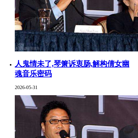
人鬼情未了,琴箫诉衷肠,解构倩女幽
魂音乐密码
2026-05-31