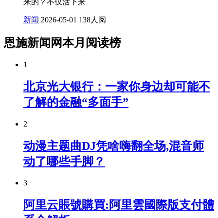
来的？不仅活下来
新闻
2026-05-01
138人阅
恩施新闻网本月阅读榜
1
北京光大银行：一家你身边却可能不
了解的金融“多面手”
2
动漫主题曲DJ凭啥嗨翻全场,混音师
动了哪些手脚？
3
阿里云賬號購買:阿里雲國際版支付體