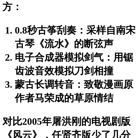
方：
0.8秒古筝刮奏
：采样自南宋
古琴《
流水
》的断弦声
电子合成器模拟剑气
：用锯
齿波音效模拟刀剑相撞
蒙古长调转音
：致敬漫画原
作者马荣成的草原情结
对比2005年屠洪刚的电视剧版
《
风云
》，任贤齐版少了几分