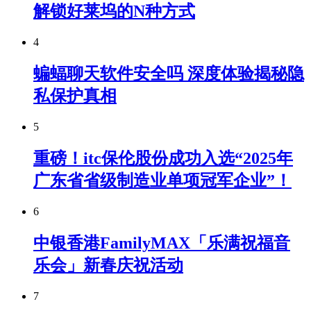
解锁好莱坞的N种方式
4
蝙蝠聊天软件安全吗 深度体验揭秘隐
私保护真相
5
重磅！itc保伦股份成功入选“2025年
广东省省级制造业单项冠军企业”！
6
中银香港FamilyMAX「乐满祝福音
乐会」新春庆祝活动
7