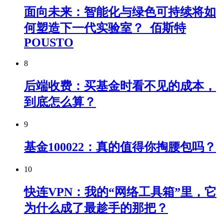
面向未来：智能化与绿色可持续将如
何塑造下一代实验室？_佰斯特
POUSTO
8
后端收费：买基金时看不见的成本，
到底怎么算？
9
基金100022：真的值得你掏腰包吗？
10
快连VPN：我的“网络工具箱”里，它
为什么成了最趁手的那把？