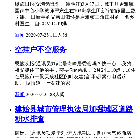
恩施日报(记者程华轩、谭明江)2月27日，咸丰县唐雅镇
国家中心小学教师严东生在503班学生田新宇的家里上数
学课。 田新宇的父亲田淑怀是唐雅镇三角庄村的一名乡
村医生。自COVID-19爆
新闻
2020-07-25
111人阅
空挂户不空服务
恩施晚报(通讯员刘武)是奇峰居委会吗？快一点，我的
祖父抓住了他的手，需要你的帮助。2月24日10点，居住
在恩施市一景天成社区的叶友建(音译)赶紧打电话求
助。 据报道，叶友建的家
新闻
2020-07-25
88人阅
建始县城市管理执法局加强城区道路
积水排查
简氏。(通讯员项爱华刘)进入汛期后，阴雨天气逐渐增