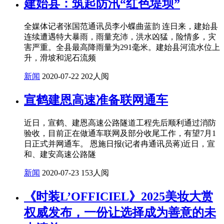
建始县：筑起防汛“红色堤坝”
全媒体记者张国范通讯员李小蝶曲蓝韵 连日来，建始县
连续遭遇特大暴雨，雨量充沛，洪水凶猛，险情多，灾
害严重。全县最高降雨量为291毫米。建始县河流水位上
升，滑坡和泥石流频
新闻
2020-07-22
202人阅
宣鹤建恩高速准备联网通车
近日，宣鹤、建恩高速公路隧道工程先后顺利通过消防
验收，目前正在做通车联网及部分收尾工作，有望7月1
日正式并网通车。 恩施日报(记者冉通讯员蒋)近日，宣
和、建安高速公路隧
新闻
2020-07-23
153人阅
《时装L’OFFICIEL》2025美妆大赏
权威发布，一份让选择成为善意的未