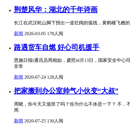
荆楚风华：湖北的千年诗画
长江在武汉蛇山脚下拐出一道壮阔的弧线，黄鹤楼飞檐的
新闻
2026-03-05
178人阅
路遇货车自燃 好心司机援手
恩施日报(通讯员周相如，虞照)4月13日，国家安全中
非常
新闻
2020-07-24
128人阅
把家搬到办公室帅气小伙变“大叔”
周晓，你今天又值班了吗？你为什么不休息一下？ 不，
周
新闻
2020-07-25
130人阅