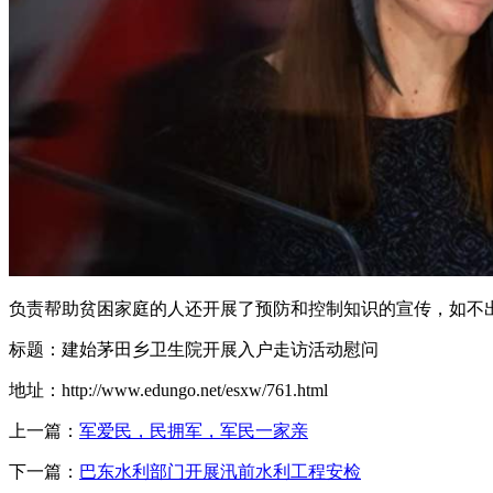
负责帮助贫困家庭的人还开展了预防和控制知识的宣传，如不
标题：建始茅田乡卫生院开展入户走访活动慰问
地址：http://www.edungo.net/esxw/761.html
上一篇：
军爱民，民拥军，军民一家亲
下一篇：
巴东水利部门开展汛前水利工程安检