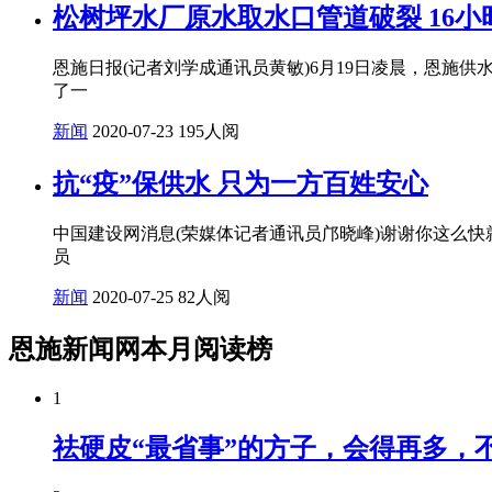
松树坪水厂原水取水口管道破裂 16
恩施日报(记者刘学成通讯员黄敏)6月19日凌晨，恩施
了一
新闻
2020-07-23
195人阅
抗“疫”保供水 只为一方百姓安心
中国建设网消息(荣媒体记者通讯员邝晓峰)谢谢你这么
员
新闻
2020-07-25
82人阅
恩施新闻网本月阅读榜
1
祛硬皮“最省事”的方子，会得再多，