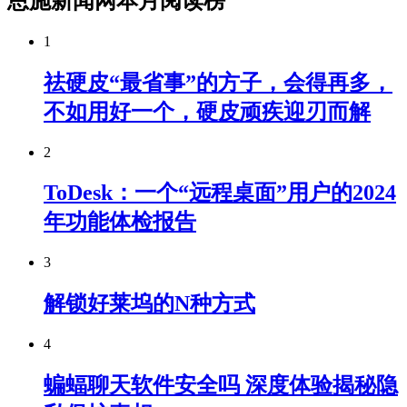
恩施新闻网本月阅读榜
1
祛硬皮“最省事”的方子，会得再多，
不如用好一个，硬皮顽疾迎刃而解
2
ToDesk：一个“远程桌面”用户的2024
年功能体检报告
3
解锁好莱坞的N种方式
4
蝙蝠聊天软件安全吗 深度体验揭秘隐