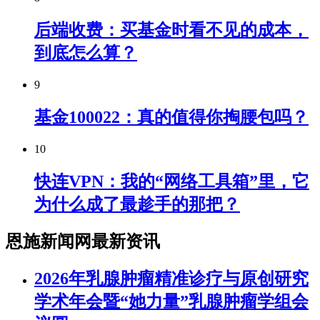
后端收费：买基金时看不见的成本，
到底怎么算？
9
基金100022：真的值得你掏腰包吗？
10
快连VPN：我的“网络工具箱”里，它
为什么成了最趁手的那把？
恩施新闻网最新资讯
2026年乳腺肿瘤精准诊疗与原创研究
学术年会暨“她力量”乳腺肿瘤学组会