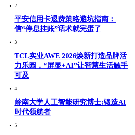
2
平安信用卡退费策略避坑指南：
信“停息挂账”话术就完蛋了
3
TCL实业AWE 2026焕新打造品牌活
力乐园，“屏显+AI”让智慧生活触手
可及
4
岭南大学人工智能研究博士:锻造AI
时代领航者
5