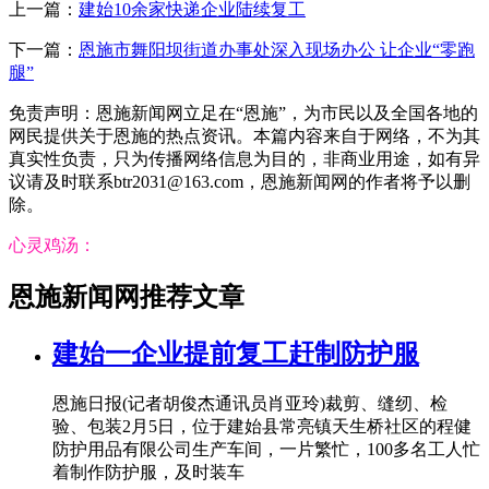
上一篇：
建始10余家快递企业陆续复工
下一篇：
恩施市舞阳坝街道办事处深入现场办公 让企业“零跑
腿”
免责声明：恩施新闻网立足在“恩施”，为市民以及全国各地的
网民提供关于恩施的热点资讯。本篇内容来自于网络，不为其
真实性负责，只为传播网络信息为目的，非商业用途，如有异
议请及时联系btr2031@163.com，恩施新闻网的作者将予以删
除。
心灵鸡汤：
恩施新闻网推荐文章
建始一企业提前复工赶制防护服
恩施日报(记者胡俊杰通讯员肖亚玲)裁剪、缝纫、检
验、包装2月5日，位于建始县常亮镇天生桥社区的程健
防护用品有限公司生产车间，一片繁忙，100多名工人忙
着制作防护服，及时装车