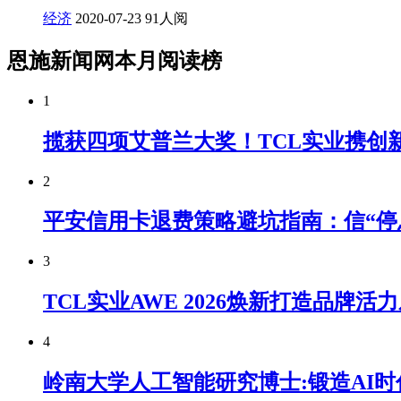
经济
2020-07-23
91人阅
恩施新闻网本月阅读榜
1
揽获四项艾普兰大奖！TCL实业携创新科
2
平安信用卡退费策略避坑指南：信“停
3
TCL实业AWE 2026焕新打造品牌活
4
岭南大学人工智能研究博士:锻造AI