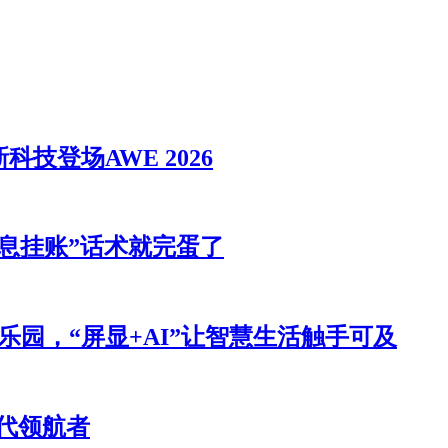
技登场AWE 2026
息挂账”话术就完蛋了
力乐园，“屏显+AI”让智慧生活触手可及
时代领航者