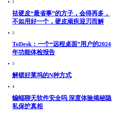
1
祛硬皮“最省事”的方子，会得再多，
不如用好一个，硬皮顽疾迎刃而解
2
ToDesk：一个“远程桌面”用户的2024
年功能体检报告
3
解锁好莱坞的N种方式
4
蝙蝠聊天软件安全吗 深度体验揭秘隐
私保护真相