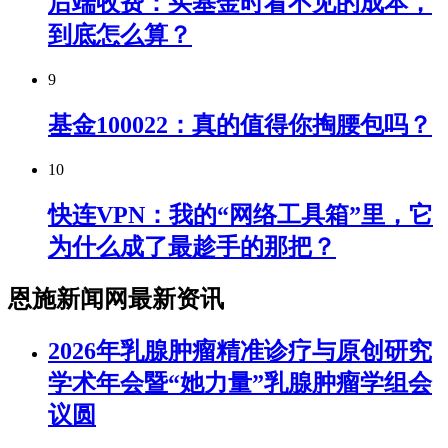
后端收费：买基金时看不见的成本，
到底怎么算？
9
基金100022：真的值得你掏腰包吗？
10
快连VPN：我的“网络工具箱”里，它
为什么成了最趁手的那把？
恩施新闻网最新资讯
2026年乳腺肿瘤精准诊疗与原创研究
学术年会暨“她力量”乳腺肿瘤学组会
议圆