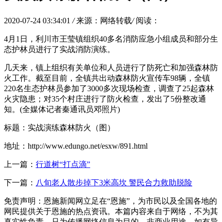
2020-07-24 03:34:01
/
来源：网络转载
/
阅读：
4月1日，利川市王莹镇组织40多名消防应急小组成员和部分生
态护林员进行了实战消防演练。
几天来，镇上组织有关单位和人员进行了防死亡和加强森林防
火工作。截至目前，全镇共出动森林防火宣传车98辆，全镇
220名生态护林员参加了3000多次现场检查，调查了25起森林
火灾隐患；对35个村庄进行了防火检查，发出了5份整改通
知。(全媒体记者秦通讯员邓照片)
标题：实战演练森林防火（图）
地址：http://www.edungo.net/esxw/891.html
上一篇：
行道树“打点滴”
下一篇：
八旬老人散步掉下3米高坎 警民合力救助脱险
免责声明：恩施新闻网立足在“恩施”，为市民以及全国各地的
网民提供关于恩施的热点资讯。本篇内容来自于网络，不为其
真实性负责，只为传播网络信息为目的，非商业用途，如有异