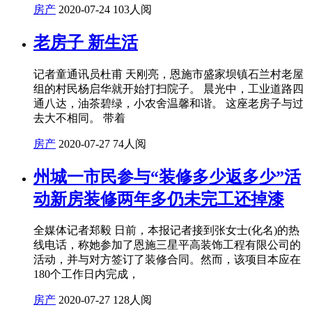
房产
2020-07-24
103人阅
老房子 新生活
记者童通讯员杜甫 天刚亮，恩施市盛家坝镇石兰村老屋
组的村民杨启华就开始打扫院子。 晨光中，工业道路四
通八达，油茶碧绿，小农舍温馨和谐。 这座老房子与过
去大不相同。 带着
房产
2020-07-27
74人阅
州城一市民参与“装修多少返多少”活
动新房装修两年多仍未完工还掉漆
全媒体记者郑毅 日前，本报记者接到张女士(化名)的热
线电话，称她参加了恩施三星平高装饰工程有限公司的
活动，并与对方签订了装修合同。然而，该项目本应在
180个工作日内完成，
房产
2020-07-27
128人阅