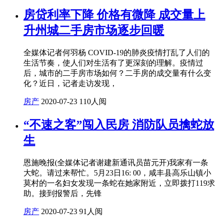
房贷利率下降 价格有微降 成交量上
升州城二手房市场逐步回暖
全媒体记者何羽杨 COVID-19的肺炎疫情打乱了人们的
生活节奏，使人们对生活有了更深刻的理解。疫情过
后，城市的二手房市场如何？二手房的成交量有什么变
化？近日，记者走访发现，
房产
2020-07-23
110人阅
“不速之客”闯入民房 消防队员擒蛇放
生
恩施晚报(全媒体记者谢建新通讯员苗元开)我家有一条
大蛇。请过来帮忙。5月23日16: 00，咸丰县高乐山镇小
莫村的一名妇女发现一条蛇在她家附近，立即拨打119求
助。接到报警后，先锋
房产
2020-07-23
91人阅