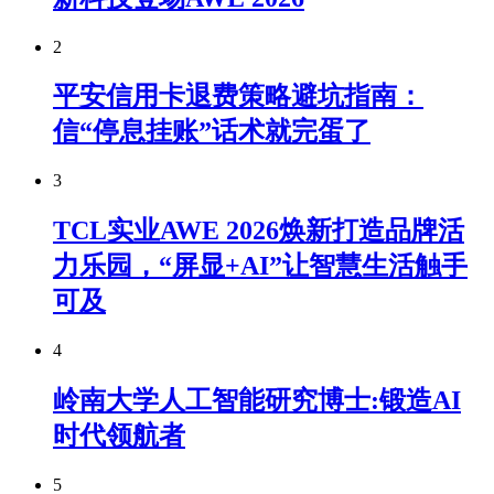
2
平安信用卡退费策略避坑指南：
信“停息挂账”话术就完蛋了
3
TCL实业AWE 2026焕新打造品牌活
力乐园，“屏显+AI”让智慧生活触手
可及
4
岭南大学人工智能研究博士:锻造AI
时代领航者
5