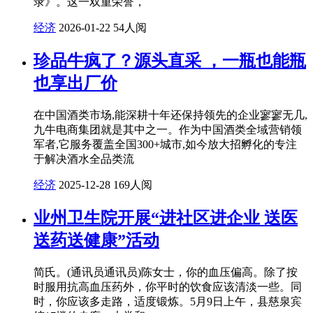
录》。这一双重荣誉，
经济
2026-01-22
54人阅
珍品牛疯了？源头直采 ，一瓶也能瓶
也享出厂价
在中国酒类市场,能深耕十年还保持领先的企业寥寥无几,
九牛电商集团就是其中之一。作为中国酒类全域营销领
军者,它服务覆盖全国300+城市,如今放大招孵化的专注
于解决酒水全品类流
经济
2025-12-28
169人阅
业州卫生院开展“进社区进企业 送医
送药送健康”活动
简氏。(通讯员通讯员)陈女士，你的血压偏高。除了按
时服用抗高血压药外，你平时的饮食应该清淡一些。同
时，你应该多走路，适度锻炼。5月9日上午，县慈泉宾