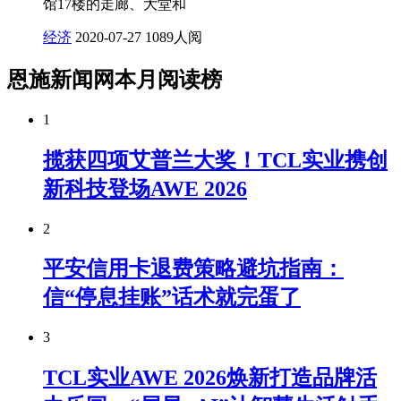
馆17楼的走廊、大堂和
经济
2020-07-27
1089人阅
恩施新闻网本月阅读榜
1
揽获四项艾普兰大奖！TCL实业携创
新科技登场AWE 2026
2
平安信用卡退费策略避坑指南：
信“停息挂账”话术就完蛋了
3
TCL实业AWE 2026焕新打造品牌活