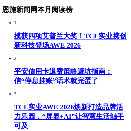
恩施新闻网本月阅读榜
1
揽获四项艾普兰大奖！TCL实业携创
新科技登场AWE 2026
2
平安信用卡退费策略避坑指南：
信“停息挂账”话术就完蛋了
3
TCL实业AWE 2026焕新打造品牌活
力乐园，“屏显+AI”让智慧生活触手
可及