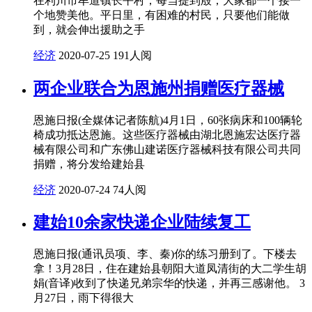
在利川市牟道镇长平村，每当提到殷，大家都一个接一
个地赞美他。平日里，有困难的村民，只要他们能做
到，就会伸出援助之手
经济
2020-07-25
191人阅
两企业联合为恩施州捐赠医疗器械
恩施日报(全媒体记者陈航)4月1日，60张病床和100辆轮
椅成功抵达恩施。这些医疗器械由湖北恩施宏达医疗器
械有限公司和广东佛山建诺医疗器械科技有限公司共同
捐赠，将分发给建始县
经济
2020-07-24
74人阅
建始10余家快递企业陆续复工
恩施日报(通讯员项、李、秦)你的练习册到了。下楼去
拿！3月28日，住在建始县朝阳大道凤清街的大二学生胡
娟(音译)收到了快递兄弟宗华的快递，并再三感谢他。 3
月27日，雨下得很大