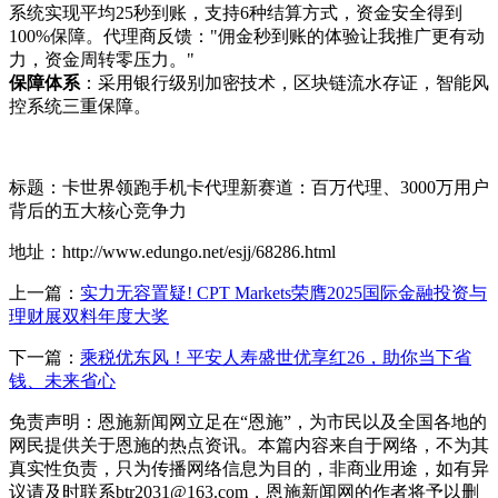
系统实现平均25秒到账，支持6种结算方式，资金安全得到
100%保障。代理商反馈："佣金秒到账的体验让我推广更有动
力，资金周转零压力。"
保障体系
：采用银行级别加密技术，区块链流水存证，智能风
控系统三重保障。
标题：卡世界领跑手机卡代理新赛道：百万代理、3000万用户
背后的五大核心竞争力
地址：http://www.edungo.net/esjj/68286.html
上一篇：
实力无容置疑! CPT Markets荣膺2025国际金融投资与
理财展双料年度大奖
下一篇：
乘税优东风！平安人寿盛世优享红26，助你当下省
钱、未来省心
免责声明：恩施新闻网立足在“恩施”，为市民以及全国各地的
网民提供关于恩施的热点资讯。本篇内容来自于网络，不为其
真实性负责，只为传播网络信息为目的，非商业用途，如有异
议请及时联系btr2031@163.com，恩施新闻网的作者将予以删