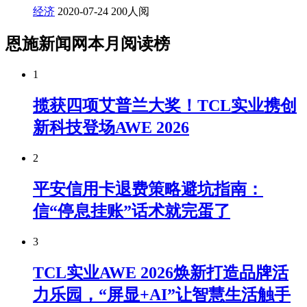
经济
2020-07-24
200人阅
恩施新闻网本月阅读榜
1
揽获四项艾普兰大奖！TCL实业携创
新科技登场AWE 2026
2
平安信用卡退费策略避坑指南：
信“停息挂账”话术就完蛋了
3
TCL实业AWE 2026焕新打造品牌活
力乐园，“屏显+AI”让智慧生活触手