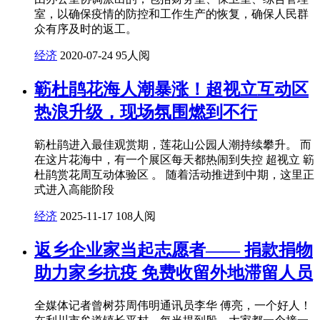
室，以确保疫情的防控和工作生产的恢复，确保人民群
众有序及时的返工。
经济
2020-07-24
95人阅
簕杜鹃花海人潮暴涨！超视立互动区
热浪升级，现场氛围燃到不行
簕杜鹃进入最佳观赏期，莲花山公园人潮持续攀升。 而
在这片花海中，有一个展区每天都热闹到失控 超视立 簕
杜鹃赏花周互动体验区 。 随着活动推进到中期，这里正
式进入高能阶段
经济
2025-11-17
108人阅
返乡企业家当起志愿者—— 捐款捐物
助力家乡抗疫 免费收留外地滞留人员
全媒体记者曾树芬周伟明通讯员李华 傅亮，一个好人！