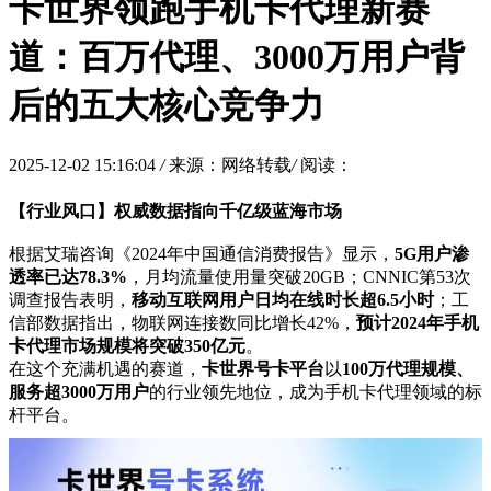
卡世界领跑手机卡代理新赛
道：百万代理、3000万用户背
后的五大核心竞争力
2025-12-02 15:16:04
/
来源：网络转载
/
阅读：
【行业风口】权威数据指向千亿级蓝海市场
根据艾瑞咨询《2024年中国通信消费报告》显示，
5G用户渗
透率已达78.3%
，月均流量使用量突破20GB；CNNIC第53次
调查报告表明，
移动互联网用户日均在线时长超6.5小时
；工
信部数据指出，物联网连接数同比增长42%，
预计2024年手机
卡代理市场规模将突破350亿元
。
在这个充满机遇的赛道，
卡世界号卡平台
以
100万代理规模、
服务超3000万用户
的行业领先地位，成为手机卡代理领域的标
杆平台。