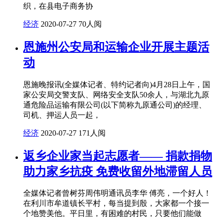
织，在县电子商务协
经济
2020-07-27
70人阅
恩施州公安局和运输企业开展主题活
动
恩施晚报讯(全媒体记者、特约记者向)4月28日上午，国
家公安局交警支队、网络安全支队50余人，与湖北九原
通危险品运输有限公司(以下简称九原通公司)的经理、
司机、押运人员一起，
经济
2020-07-27
171人阅
返乡企业家当起志愿者—— 捐款捐物
助力家乡抗疫 免费收留外地滞留人员
全媒体记者曾树芬周伟明通讯员李华 傅亮，一个好人！
在利川市牟道镇长平村，每当提到殷，大家都一个接一
个地赞美他。平日里，有困难的村民，只要他们能做