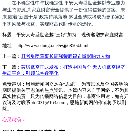
在不确定性中寻找确定性,平安人寿盛世金越以专业能力
与生态资源,为家庭财富安全提供了一份值得信赖的答案。未
来,随着“新国十条”政策持续落地,盛世金越或将成为更多家庭
平衡风险与收益、实现财富代际传承的选择。
标题：平安人寿盛世金越“三好”加持，现价递增护家庭财富
地址：http://www.edungo.net/esjj/68504.html
上一篇：
赶考集团董事长周强荣膺福布斯影响力人物
下一篇：
芯璟低空正式发布：打造中国⾸个 ⽆⼈机低空经济
⽣态平台，引领低空数字化
免责声明：恩施新闻网立足在“恩施”，为市民以及全国各地的
网民提供关于恩施的热点资讯。本篇内容来自于网络，不为其
真实性负责，只为传播网络信息为目的，非商业用途，如有异
议请及时联系btr2031@163.com，恩施新闻网的作者将予以删
除。
心灵鸡汤：