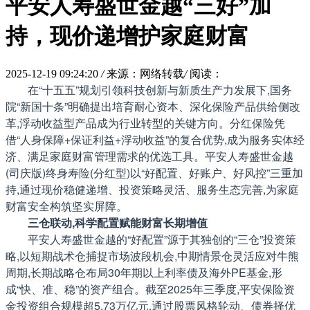
平安人寿盛世金越“三好”加
持，现价递增护家庭财富
2025-12-19 09:24:20
/
来源：网络转载
/
阅读：
在“十五五”规划引领科技创新与新质生产力发展下,国务
院“新国十条”明确提出培育耐心资本、深化保险产品供给侧改
革,浮动收益型产品成为行业转型的关键方向。分红保险凭
借“人身保障+保证利益+浮动收益”的复合优势,成为服务实体经
济、满足家庭财富管理需求的优选工具。平安人寿盛世金越
(司庆版)终身寿险(分红型)以“好配置、好账户、好风控”三重加
持,通过现价稳健递增、投资策略灵活、服务生态完善,为家庭
财富安全构筑坚实屏障。
三仓联动,科学配置赋能财富长期增值
平安人寿盛世金越的“好配置”源于其独创的“三仓”投资策
略,以短期战术仓捕捉市场波段机会,中期情景仓灵活应对牛熊
周期,长期战略仓布局30年期以上利率债及海外PE基金,形
成“快、准、稳”的资产组合。截至2025年三季度,平安保险资
金投资组合规模超5.73万亿元,通过股票风格轮动、债券择优