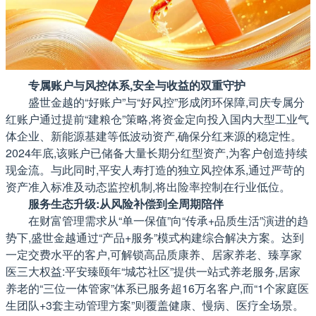
专属账户与风控体系,安全与收益的双重守护
盛世金越的“好账户”与“好风控”形成闭环保障,司庆专属分
红账户通过提前“建粮仓”策略,将资金定向投入国内大型工业气
体企业、新能源基建等低波动资产,确保分红来源的稳定性。
2024年底,该账户已储备大量长期分红型资产,为客户创造持续
现金流。与此同时,平安人寿打造的独立风控体系,通过严苛的
资产准入标准及动态监控机制,将出险率控制在行业低位。
服务生态升级:从风险补偿到全周期陪伴
在财富管理需求从“单一保值”向“传承+品质生活”演进的趋
势下,盛世金越通过“产品+服务”模式构建综合解决方案。达到
一定交费水平的客户,可解锁高品质康养、居家养老、臻享家
医三大权益:平安臻颐年“城芯社区”提供一站式养老服务,居家
养老的“三位一体管家”体系已服务超16万名客户,而“1个家庭医
生团队+3套主动管理方案”则覆盖健康、慢病、医疗全场景。