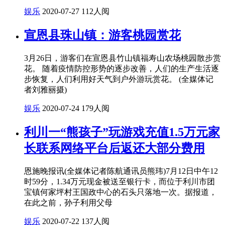
娱乐
2020-07-27
112人阅
宣恩县珠山镇：游客桃园赏花
3月26日，游客们在宣恩县竹山镇福寿山农场桃园散步赏
花。 随着疫情防控形势的逐步改善，人们的生产生活逐
步恢复，人们利用好天气到户外游玩赏花。 (全媒体记
者刘雅丽摄)
娱乐
2020-07-24
179人阅
利川一“熊孩子”玩游戏充值1.5万元家
长联系网络平台后返还大部分费用
恩施晚报讯(全媒体记者陈航通讯员熊玮)7月12日中午12
时59分，1.34万元现金被送至银行卡，而位于利川市团
宝镇何家坪村王国政中心的石头只落地一次。据报道，
在此之前，孙子利用父母
娱乐
2020-07-22
137人阅