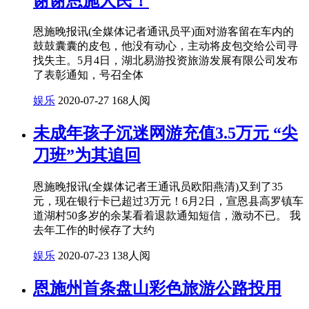
谢谢恩施人民！
恩施晚报讯(全媒体记者通讯员平)面对游客留在车内的
鼓鼓囊囊的皮包，他没有动心，主动将皮包交给公司寻
找失主。5月4日，湖北易游投资旅游发展有限公司发布
了表彰通知，号召全体
娱乐
2020-07-27
168人阅
未成年孩子沉迷网游充值3.5万元 “尖
刀班”为其追回
恩施晚报讯(全媒体记者王通讯员欧阳燕清)又到了35
元，现在银行卡已超过3万元！6月2日，宣恩县高罗镇车
道湖村50多岁的余某看着退款通知短信，激动不已。 我
去年工作的时候存了大约
娱乐
2020-07-23
138人阅
恩施州首条盘山彩色旅游公路投用