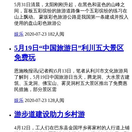
5月31日清晨，太阳刚刚升起，在黑色和蓝色的山峰之
间，盲板五彩缤纷的旅游道路像一个五彩缤纷的练习在
山上飘动。 蒙坂彩色旅游公路是我国第一条建成并投入
使用的盘山彩色旅游公
娱乐
2020-07-23
182人阅
5月19日“中国旅游日”利川五大景区
免费玩
恩施晚报讯(记者阎)5月13日，笔者从利川市文化旅游局
了解到，5月19日中国旅游日当天，腾龙洞、大水景古建
筑、玉龙洞、佛宝山、雾灵洞村五大景区推出了免费惠
民措施，部分景区需
娱乐
2020-07-23
128人阅
游步道建设助力乡村游
4月12日，工人们在巴东县金国坪乡蒋家村的人行道上铺