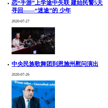
恋“手游”上学途中失联 建始民警5天
寻回——“迷途”的 少年
2020-07-27
中央民族歌舞团到恩施州慰问演出
2020-07-26