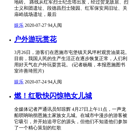
地砖。 路线从红军烈士纪念塔出发，经过贺龙故居、烈
士义和团遗址、段德昌烈士陵园、红军保安局旧址、关
庙岭战场遗址，最后
娱乐
2020-07-27
94人阅
户外游玩赏花
3月26日，游客们在恩施市屯堡镇天风坪村观赏油菜花。
目前，我国人民的生产生活正在逐步恢复正常，人们利
用好天气在户外玩耍赏花。 (记者杨顺，本报恩施图书
室许善琦照片)
娱乐
2020-07-24
94人阅
燃！红歌快闪惊艳女儿城
全媒体记者严通讯员邹琼辉 4月27日上午11点，一声龙
船唢呐响彻恩施土家族女儿城。在城市中漫步的游客被
它吸引，并开始追寻它的源头，但他们不知道他们参加
了一个精心策划的红歌