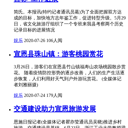
简氏。本报讯(特约记者通讯员葛)为了全面把握双方达
成的目标，加快地方志年鉴工作，促进转型升级。5月29
日，省文化旅游厅组织了一个专班来我县考察两个历史
记录目标的进展情况
娱乐
2020-07-26
106人阅
宣恩县珠山镇：游客桃园赏花
3月26日，游客们在宣恩县竹山镇福寿山农场桃园散步赏
花。 随着疫情防控形势的逐步改善，人们的生产生活逐
步恢复，人们利用好天气到户外游玩赏花。 (全媒体记
者刘雅丽摄)
娱乐
2020-07-24
179人阅
交通建设助力宣恩旅游发展
恩施日报记者(全媒体记者瞿亦莹通讯员吴晓)推进乡村
旅游，交通建设是基础。6月23日，浙江工业大学教授梁