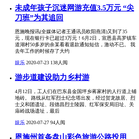
未成年孩子沉迷网游充值3.5万元 “尖
刀班”为其追回
恩施晚报讯(全媒体记者王通讯员欧阳燕清)又到了35
元，现在银行卡已超过3万元！6月2日，宣恩县高罗镇车
道湖村50多岁的余某看着退款通知短信，激动不已。 我
去年工作的时候存了大约
娱乐
2020-07-23
138人阅
游步道建设助力乡村游
4月12日，工人们在巴东县金国坪乡蒋家村的人行道上铺
地砖。 路线从红军烈士纪念塔出发，经过贺龙故居、烈
士义和团遗址、段德昌烈士陵园、红军保安局旧址、关
庙岭战场遗址，最后
娱乐
2020-07-27
94人阅
恩施州首条盘山彩色旅游公路投用