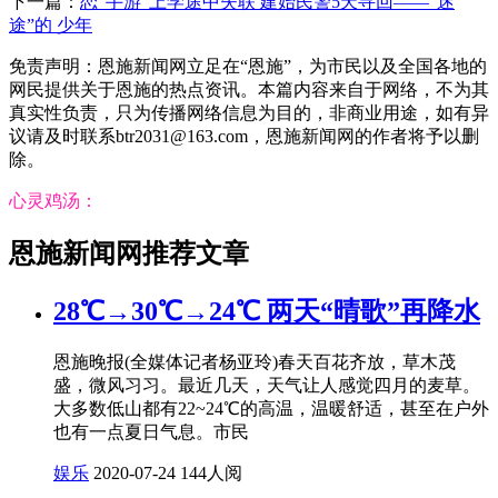
下一篇：
恋“手游”上学途中失联 建始民警5天寻回——“迷
途”的 少年
免责声明：恩施新闻网立足在“恩施”，为市民以及全国各地的
网民提供关于恩施的热点资讯。本篇内容来自于网络，不为其
真实性负责，只为传播网络信息为目的，非商业用途，如有异
议请及时联系btr2031@163.com，恩施新闻网的作者将予以删
除。
心灵鸡汤：
恩施新闻网推荐文章
28℃→30℃→24℃ 两天“晴歌”再降水
恩施晚报(全媒体记者杨亚玲)春天百花齐放，草木茂
盛，微风习习。最近几天，天气让人感觉四月的麦草。
大多数低山都有22~24℃的高温，温暖舒适，甚至在户外
也有一点夏日气息。市民
娱乐
2020-07-24
144人阅