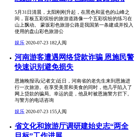
5月31日清晨，太阳刚刚升起，在黑色和蓝色的山峰之
间，盲板五彩缤纷的旅游道路像一个五彩缤纷的练习在
山上飘动。 蒙坂彩色旅游公路是我国第一条建成并投入
使用的盘山彩色旅游公
娱乐
2020-07-23
182人阅
河南游客遭遇网络贷款诈骗 恩施民警
快速识别避免损失
恩施晚报讯(记者文)近日，河南省的老先生来到恩施进
行一次旅游。在享受美景和美食的同时，他几乎陷入了
网上贷款的骗局。幸运的是，他及时被恩施警方拦下。
与警方的电话咨询
娱乐
2020-07-23
155人阅
省文化和旅游厅调研建始史志“两全
目标”工作进展