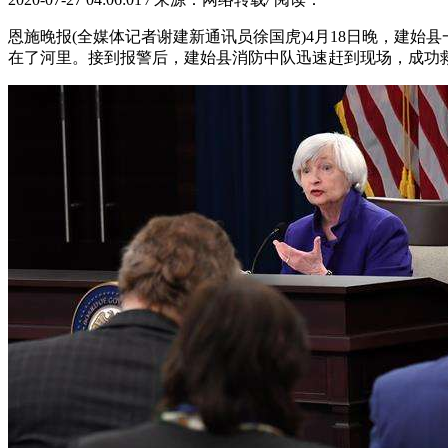
恩施晚报(全媒体记者谢建新通讯员徐国虎)4月18日晚，建
在了河里。接到报警后，建始县消防中队迅速赶到现场，成功