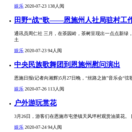
娱乐
2020-07-23
138人阅
田野“战”歌——恩施州人社局驻村工
通讯员周仁社 三月，在茶园岭，茶树呈现出一点点新绿
土
娱乐
2020-07-23
94人阅
中央民族歌舞团到恩施州慰问演出
恩施日报(记者向湘辉)5月27日晚，“丝路之旅”音乐
娱乐
2020-07-26
113人阅
户外游玩赏花
3月26日，游客们在恩施市屯堡镇天风坪村观赏油菜花。
娱乐
2020-07-24
94人阅