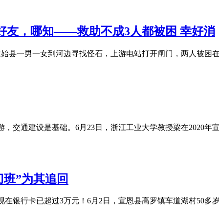
好友，哪知——救助不成3人都被困 幸好消
晚，建始县一男一女到河边寻找怪石，上游电站打开闸门，两人被
游，交通建设是基础。6月23日，浙江工业大学教授梁在2020
刀班”为其追回
，现在银行卡已超过3万元！6月2日，宣恩县高罗镇车道湖村50