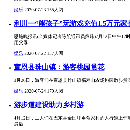
娱乐
2020-07-23
155人阅
利川一“熊孩子”玩游戏充值1.5万元
恩施晚报讯(全媒体记者陈航通讯员熊玮)7月12日中午1
用父母
娱乐
2020-07-22
137人阅
宣恩县珠山镇：游客桃园赏花
3月26日，游客们在宣恩县竹山镇福寿山农场桃园散步赏
娱乐
2020-07-24
179人阅
游步道建设助力乡村游
4月12日，工人们在巴东县金国坪乡蒋家村的人行道上
最后