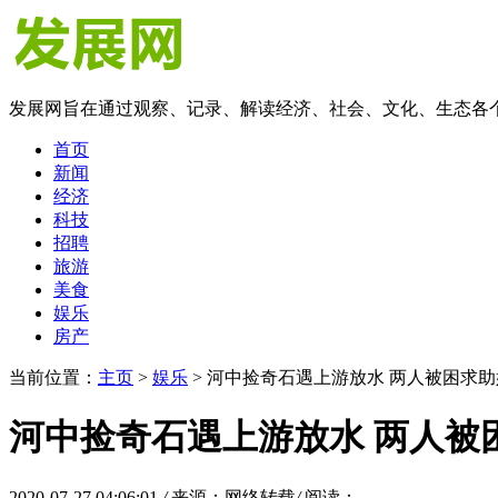
发展网旨在通过观察、记录、解读经济、社会、文化、生态各
首页
新闻
经济
科技
招聘
旅游
美食
娱乐
房产
当前位置：
主页
>
娱乐
> 河中捡奇石遇上游放水 两人被困求
河中捡奇石遇上游放水 两人被
2020-07-27 04:06:01
/
来源：网络转载
/
阅读：