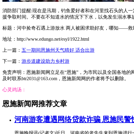
消防部门提醒:现在是汛期，钓鱼爱好者和在河里找石头的人
援争取时间。不要在不知道水的情况下下水，以免发生溺水事
标题：河中捡奇石遇上游放水 两人被困求助好友，哪知——救
地址：http://www.edungo.net/esyl/1922.html
上一篇：
五一期间恩施州天气晴好 适合出游
下一篇：
游步道建设助力乡村游
免责声明：恩施新闻网立足在“恩施”，为市民以及全国各地
及时联系btr2031@163.com，恩施新闻网的作者将予以删除。
心灵鸡汤：
恩施新闻网推荐文章
河南游客遭遇网络贷款诈骗 恩施民警
恩施晚报讯(记者文)近日，河南省的老先生来到恩施进