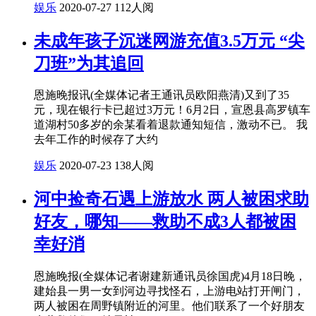
娱乐
2020-07-27
112人阅
未成年孩子沉迷网游充值3.5万元 “尖
刀班”为其追回
恩施晚报讯(全媒体记者王通讯员欧阳燕清)又到了35
元，现在银行卡已超过3万元！6月2日，宣恩县高罗镇车
道湖村50多岁的余某看着退款通知短信，激动不已。 我
去年工作的时候存了大约
娱乐
2020-07-23
138人阅
河中捡奇石遇上游放水 两人被困求助
好友，哪知——救助不成3人都被困
幸好消
恩施晚报(全媒体记者谢建新通讯员徐国虎)4月18日晚，
建始县一男一女到河边寻找怪石，上游电站打开闸门，
两人被困在周野镇附近的河里。他们联系了一个好朋友