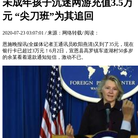
未成年孩子沉迷网游充值3.5万
元 “尖刀班”为其追回
2020-07-23 03:07:01
/
来源：网络转载
/
阅读：
恩施晚报讯(全媒体记者王通讯员欧阳燕清)又到了35元，现在
银行卡已超过3万元！6月2日，宣恩县高罗镇车道湖村50多岁
的余某看着退款通知短信，激动不已。