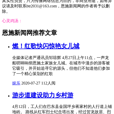
真实性负责，只为传播网络信息为目的，非商业用途，如有异
议请及时联系btr2031@163.com，恩施新闻网的作者将予以删
除。
心灵鸡汤：
恩施新闻网推荐文章
燃！红歌快闪惊艳女儿城
全媒体记者严通讯员邹琼辉 4月27日上午11点，一声龙
船唢呐响彻恩施土家族女儿城。在城市中漫步的游客被
它吸引，并开始追寻它的源头，但他们不知道他们参加
了一个精心策划的红歌
娱乐
2020-07-27
112人阅
游步道建设助力乡村游
4月12日，工人们在巴东县金国坪乡蒋家村的人行道上铺
地砖。 路线从红军烈士纪念塔出发，经过贺龙故居、烈