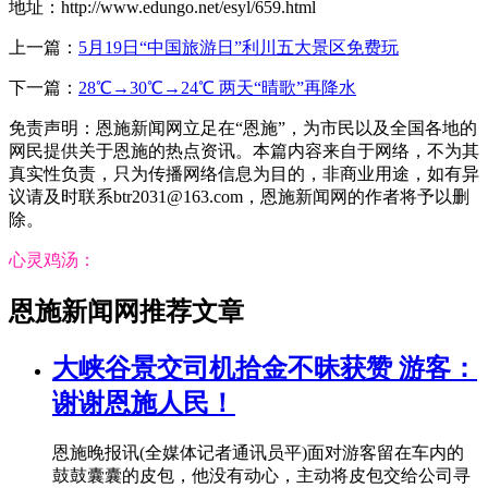
地址：http://www.edungo.net/esyl/659.html
上一篇：
5月19日“中国旅游日”利川五大景区免费玩
下一篇：
28℃→30℃→24℃ 两天“晴歌”再降水
免责声明：恩施新闻网立足在“恩施”，为市民以及全国各地的
网民提供关于恩施的热点资讯。本篇内容来自于网络，不为其
真实性负责，只为传播网络信息为目的，非商业用途，如有异
议请及时联系btr2031@163.com，恩施新闻网的作者将予以删
除。
心灵鸡汤：
恩施新闻网推荐文章
大峡谷景交司机拾金不昧获赞 游客：
谢谢恩施人民！
恩施晚报讯(全媒体记者通讯员平)面对游客留在车内的
鼓鼓囊囊的皮包，他没有动心，主动将皮包交给公司寻