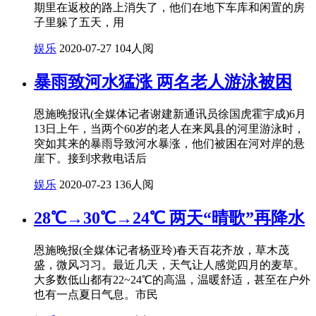
期里在返校的路上消失了，他们在地下车库和闲置的房
子里躲了五天，用
娱乐
2020-07-27
104人阅
暴雨致河水猛涨 两名老人游泳被困
恩施晚报讯(全媒体记者谢建新通讯员徐国虎霍宇成)6月
13日上午，当两个60岁的老人在来凤县的河里游泳时，
突如其来的暴雨导致河水暴涨，他们被困在河对岸的悬
崖下。接到求救电话后
娱乐
2020-07-23
136人阅
28℃→30℃→24℃ 两天“晴歌”再降水
恩施晚报(全媒体记者杨亚玲)春天百花齐放，草木茂
盛，微风习习。最近几天，天气让人感觉四月的麦草。
大多数低山都有22~24℃的高温，温暖舒适，甚至在户外
也有一点夏日气息。市民