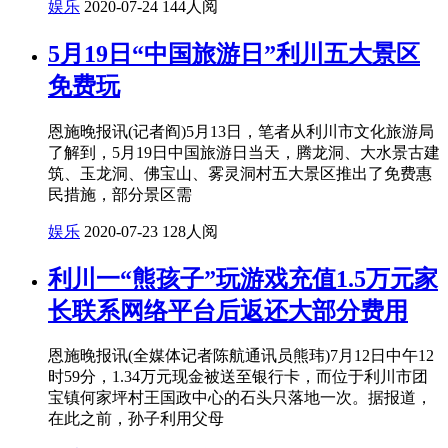
娱乐
2020-07-24
144人阅
5月19日“中国旅游日”利川五大景区
免费玩
恩施晚报讯(记者阎)5月13日，笔者从利川市文化旅游局
了解到，5月19日中国旅游日当天，腾龙洞、大水景古建
筑、玉龙洞、佛宝山、雾灵洞村五大景区推出了免费惠
民措施，部分景区需
娱乐
2020-07-23
128人阅
利川一“熊孩子”玩游戏充值1.5万元家
长联系网络平台后返还大部分费用
恩施晚报讯(全媒体记者陈航通讯员熊玮)7月12日中午12
时59分，1.34万元现金被送至银行卡，而位于利川市团
宝镇何家坪村王国政中心的石头只落地一次。据报道，
在此之前，孙子利用父母