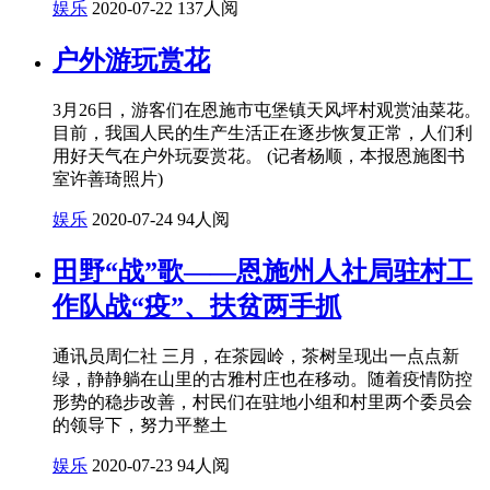
娱乐
2020-07-22
137人阅
户外游玩赏花
3月26日，游客们在恩施市屯堡镇天风坪村观赏油菜花。
目前，我国人民的生产生活正在逐步恢复正常，人们利
用好天气在户外玩耍赏花。 (记者杨顺，本报恩施图书
室许善琦照片)
娱乐
2020-07-24
94人阅
田野“战”歌——恩施州人社局驻村工
作队战“疫”、扶贫两手抓
通讯员周仁社 三月，在茶园岭，茶树呈现出一点点新
绿，静静躺在山里的古雅村庄也在移动。随着疫情防控
形势的稳步改善，村民们在驻地小组和村里两个委员会
的领导下，努力平整土
娱乐
2020-07-23
94人阅