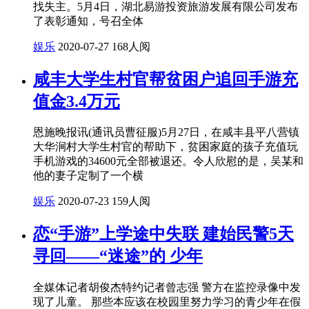
找失主。5月4日，湖北易游投资旅游发展有限公司发布
了表彰通知，号召全体
娱乐
2020-07-27
168人阅
咸丰大学生村官帮贫困户追回手游充
值金3.4万元
恩施晚报讯(通讯员曹征服)5月27日，在咸丰县平八营镇
大华涧村大学生村官的帮助下，贫困家庭的孩子充值玩
手机游戏的34600元全部被退还。令人欣慰的是，吴某和
他的妻子定制了一个横
娱乐
2020-07-23
159人阅
恋“手游”上学途中失联 建始民警5天
寻回——“迷途”的 少年
全媒体记者胡俊杰特约记者曾志强 警方在监控录像中发
现了儿童。 那些本应该在校园里努力学习的青少年在假