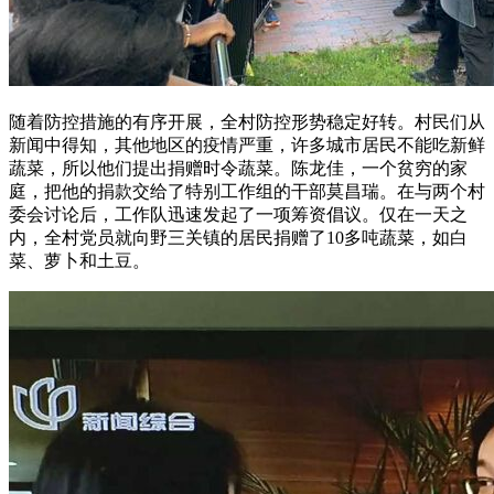
随着防控措施的有序开展，全村防控形势稳定好转。村民们从
新闻中得知，其他地区的疫情严重，许多城市居民不能吃新鲜
蔬菜，所以他们提出捐赠时令蔬菜。陈龙佳，一个贫穷的家
庭，把他的捐款交给了特别工作组的干部莫昌瑞。在与两个村
委会讨论后，工作队迅速发起了一项筹资倡议。仅在一天之
内，全村党员就向野三关镇的居民捐赠了10多吨蔬菜，如白
菜、萝卜和土豆。