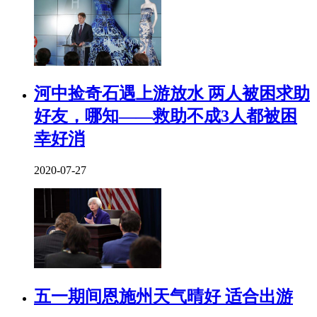
河中捡奇石遇上游放水 两人被困求助
好友，哪知——救助不成3人都被困
幸好消
2020-07-27
五一期间恩施州天气晴好 适合出游